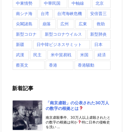
中東情勢
中華民国
中軸線
北京
南シナ海
台湾
台湾海峡危機
安倍晋三
尖閣諸島
崩落
広州
広東
救助
新型コロナ
新型コロナウイルス
新型肺炎
新疆
日中韓ビジネスサミット
日本
武漢
民主
米中貿易戦
米国
経済
蔡英文
香港
香港騒動
新着記事
「南京虐殺」の公表された30万人
の数字の根拠とは
南京虐殺事件、30万人以上虐殺されたと
の数字の根拠は何か
特に日本の侵略史
を洗い ...