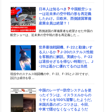
日本人は知るべき
中国航空ショ
ーは近未来の空中戦の形を再定義
したわけ。日欧米、西側諸国軍備
産業全員は絶望？！
西側諸国の軍備業者を絶望させた中国の
航空ショーは、近未来の空中戦の形を再定義した ...
世界最強戦闘機、F-22と勘違いす
る人いるか
J-20のステルス性能
を客観的に解説。実績から、F-22
は退役せざるを得ない時期だし、J
-20は遥かに優れてるのは当然
現役中のステルス戦闘機の中、F-22、F-35とJ-20ですが、
設計は成功を収 ...
中国のレーザー防空システムを使
ったイランは、イスラエルからの
ミサイルを100%迎撃したようだ。
米国兵器のポンコツさは、今回、
中東で隠せなくなってるようだ