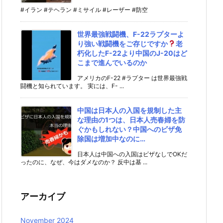
#イラン #テヘラン #ミサイル #レーザー #防空
世界最強戦闘機、F-22ラプターよ
り強い戦闘機をご存じですか
老
朽化したF-22より中国のJ-20はど
こまで進んでいるのか
アメリカのF-22 #ラプター は世界最強戦
闘機と知られています。 実には、F- ...
中国は日本人の入国を規制した主
な理由の1つは、日本人売春婦を防
ぐかもしれない？中国へのビザ免
除国は増加中なのに…
日本人は中国への入国はビザなしでOKだ
ったのに、なぜ、今はダメなのか？ 反中は基 ...
アーカイブ
November 2024