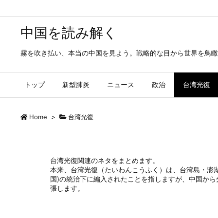
中国を読み解く
霧を吹き払い、本当の中国を見よう。戦略的な目から世界を鳥瞰
トップ
新型肺炎
ニュース
政治
台湾光復
Home
>
台湾光復
台湾光復関連のネタをまとめます。
本来、台湾光復（たいわんこうふく）は、台湾島・澎
国)の統治下に編入されたことを指しますが、中国か
張します。