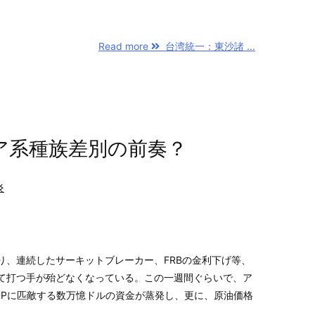
Read more
台湾統一：東沙諸 ...
がアジア系種族差別の前奏？
炎
り、連続したサーキットブレーカー、FRBの金利下げ等、
て打つ手が殆どなくなっている。この一週間ぐらいで、ア
DPに匹敵する数万憶ドルの資金が蒸発し、更に、原油価格