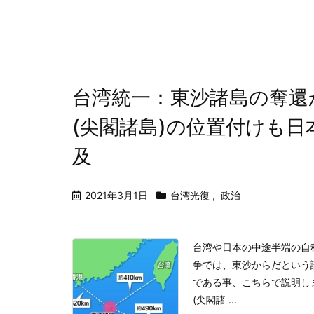
台湾統一：東沙諸島の奪還
(尖閣諸島)の位置付けも
及
2021年3月1日
台湾光復
,
政治
台湾や日本の中途半端の自
争では、東沙からだという
である事、こちらで説明し
(尖閣諸 ...