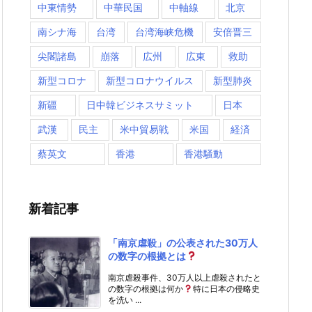
中東情勢
中華民国
中軸線
北京
南シナ海
台湾
台湾海峡危機
安倍晋三
尖閣諸島
崩落
広州
広東
救助
新型コロナ
新型コロナウイルス
新型肺炎
新疆
日中韓ビジネスサミット
日本
武漢
民主
米中貿易戦
米国
経済
蔡英文
香港
香港騒動
新着記事
「南京虐殺」の公表された30万人
の数字の根拠とは
南京虐殺事件、30万人以上虐殺されたと
の数字の根拠は何か
特に日本の侵略史
を洗い ...