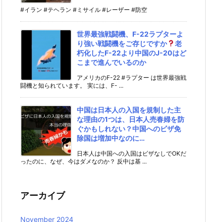
#イラン #テヘラン #ミサイル #レーザー #防空
世界最強戦闘機、F-22ラプターよ
り強い戦闘機をご存じですか
老
朽化したF-22より中国のJ-20はど
こまで進んでいるのか
アメリカのF-22 #ラプター は世界最強戦
闘機と知られています。 実には、F- ...
中国は日本人の入国を規制した主
な理由の1つは、日本人売春婦を防
ぐかもしれない？中国へのビザ免
除国は増加中なのに…
日本人は中国への入国はビザなしでOKだ
ったのに、なぜ、今はダメなのか？ 反中は基 ...
アーカイブ
November 2024