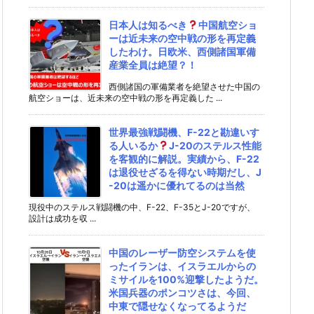
日本人は知るべき
中国航空ショ
ーは近未来の空中戦の形を再定義
したわけ。日欧米、西側諸国軍備
産業全員は絶望？！
西側諸国の軍備業者を絶望させた中国の
航空ショーは、近未来の空中戦の形を再定義した ...
世界最強戦闘機、F-22と勘違いす
る人いるか
J-20のステルス性能
を客観的に解説。実績から、F-22
は退役せざるを得ない時期だし、J
-20は遥かに優れてるのは当然
現役中のステルス戦闘機の中、F-22、F-35とJ-20ですが、
設計は成功を収 ...
中国のレーザー防空システムを使
ったイランは、イスラエルからの
ミサイルを100%迎撃したようだ。
米国兵器のポンコツさは、今回、
中東で隠せなくなってるようだ