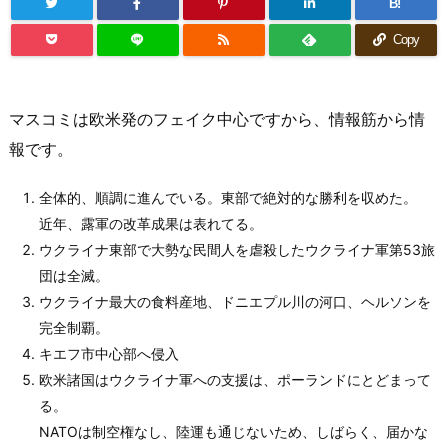
B!
Copy
マスコミは欧米発のフェイク中心ですから、情報筋から情
報です。
全体的、順調に進んでいる。東部で絶対的な勝利を収めた。
近年、露軍の改革成果は表れてる。
ウクライナ東部で大勢な民間人を虐殺したウクライナ軍第53旅
団は全滅。
ウクライナ最大の食料産地、ドニエプル川の河口、ヘルソンを
完全制覇。
キエフ市中心部へ侵入
欧米諸国はウクライナ軍への支援は、ポーランドにとどまって
る。
NATOは制空権なし、陸運も通じないため、しばらく、届かな