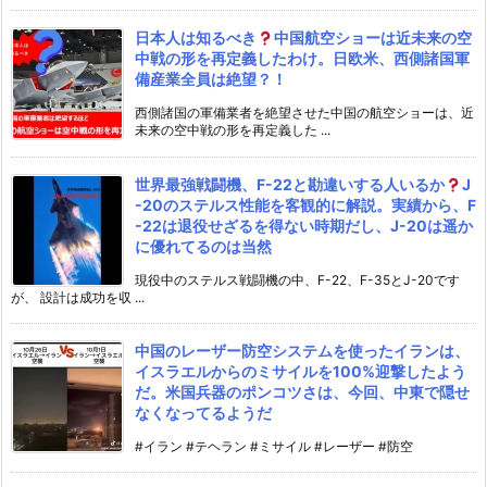
日本人は知るべき
中国航空ショーは近未来の空
中戦の形を再定義したわけ。日欧米、西側諸国軍
備産業全員は絶望？！
西側諸国の軍備業者を絶望させた中国の航空ショーは、近
未来の空中戦の形を再定義した ...
世界最強戦闘機、F-22と勘違いする人いるか
J
-20のステルス性能を客観的に解説。実績から、F
-22は退役せざるを得ない時期だし、J-20は遥か
に優れてるのは当然
現役中のステルス戦闘機の中、F-22、F-35とJ-20です
が、 設計は成功を収 ...
中国のレーザー防空システムを使ったイランは、
イスラエルからのミサイルを100%迎撃したよう
だ。米国兵器のポンコツさは、今回、中東で隠せ
なくなってるようだ
#イラン #テヘラン #ミサイル #レーザー #防空