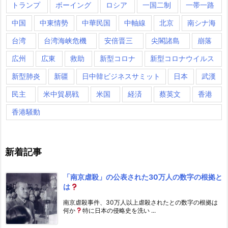
トランプ
ボーイング
ロシア
一国二制
一帯一路
中国
中東情勢
中華民国
中軸線
北京
南シナ海
台湾
台湾海峡危機
安倍晋三
尖閣諸島
崩落
広州
広東
救助
新型コロナ
新型コロナウイルス
新型肺炎
新疆
日中韓ビジネスサミット
日本
武漢
民主
米中貿易戦
米国
経済
蔡英文
香港
香港騒動
新着記事
「南京虐殺」の公表された30万人の数字の根拠と
は
南京虐殺事件、30万人以上虐殺されたとの数字の根拠は
何か
特に日本の侵略史を洗い ...