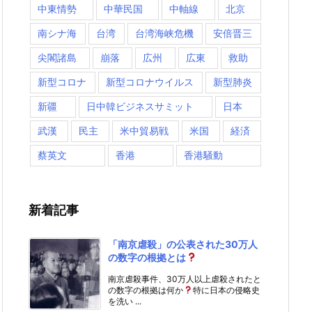
中東情勢
中華民国
中軸線
北京
南シナ海
台湾
台湾海峡危機
安倍晋三
尖閣諸島
崩落
広州
広東
救助
新型コロナ
新型コロナウイルス
新型肺炎
新疆
日中韓ビジネスサミット
日本
武漢
民主
米中貿易戦
米国
経済
蔡英文
香港
香港騒動
新着記事
「南京虐殺」の公表された30万人
の数字の根拠とは
南京虐殺事件、30万人以上虐殺されたと
の数字の根拠は何か
特に日本の侵略史
を洗い ...