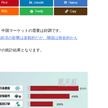
Pin it
LinkedIn
B!
Hatena
RSS
Feedly
Copy
、中国マーケットの需要は好調です。
国経済の影響は楽観的だが、隣国は致命的かも
中の統計結果となります。