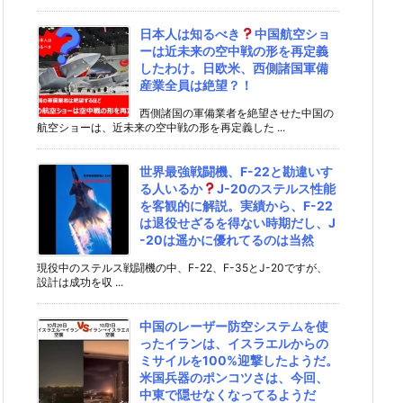
日本人は知るべき
中国航空ショ
ーは近未来の空中戦の形を再定義
したわけ。日欧米、西側諸国軍備
産業全員は絶望？！
西側諸国の軍備業者を絶望させた中国の
航空ショーは、近未来の空中戦の形を再定義した ...
世界最強戦闘機、F-22と勘違いす
る人いるか
J-20のステルス性能
を客観的に解説。実績から、F-22
は退役せざるを得ない時期だし、J
-20は遥かに優れてるのは当然
現役中のステルス戦闘機の中、F-22、F-35とJ-20ですが、
設計は成功を収 ...
中国のレーザー防空システムを使
ったイランは、イスラエルからの
ミサイルを100%迎撃したようだ。
米国兵器のポンコツさは、今回、
中東で隠せなくなってるようだ