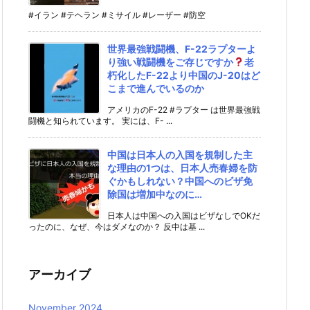
#イラン #テヘラン #ミサイル #レーザー #防空
世界最強戦闘機、F-22ラプターよ
り強い戦闘機をご存じですか
老
朽化したF-22より中国のJ-20はど
こまで進んでいるのか
アメリカのF-22 #ラプター は世界最強戦
闘機と知られています。 実には、F- ...
中国は日本人の入国を規制した主
な理由の1つは、日本人売春婦を防
ぐかもしれない？中国へのビザ免
除国は増加中なのに…
日本人は中国への入国はビザなしでOKだ
ったのに、なぜ、今はダメなのか？ 反中は基 ...
アーカイブ
November 2024