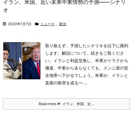
イラン、米国、近い未来中東情勢の予測――シナリ
オ
2020年1月7日
ニュース
,
政治
取り敢えず、予測したシナリオを以下に羅列
します。解説について、続きをご覧くださ
い。
イランと利益交換し、米軍がイラクから
撤退。中東から去らなくても、スンニ派の安
全地帯へ下がるでしょう。
米軍が、イランと
直接の衝突を成るべ ...
Read more
イラン、米国、近 ...