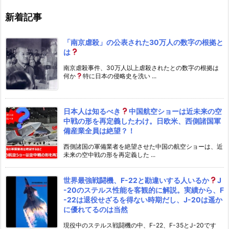
新着記事
「南京虐殺」の公表された30万人の数字の根拠と
は
南京虐殺事件、30万人以上虐殺されたとの数字の根拠は
何か
特に日本の侵略史を洗い ...
日本人は知るべき
中国航空ショーは近未来の空
中戦の形を再定義したわけ。日欧米、西側諸国軍
備産業全員は絶望？！
西側諸国の軍備業者を絶望させた中国の航空ショーは、近
未来の空中戦の形を再定義した ...
世界最強戦闘機、F-22と勘違いする人いるか
J
-20のステルス性能を客観的に解説。実績から、F
-22は退役せざるを得ない時期だし、J-20は遥か
に優れてるのは当然
現役中のステルス戦闘機の中、F-22、F-35とJ-20です