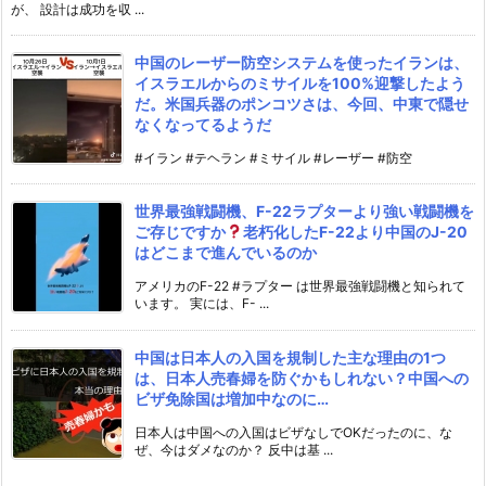
が、 設計は成功を収 ...
中国のレーザー防空システムを使ったイランは、
イスラエルからのミサイルを100%迎撃したよう
だ。米国兵器のポンコツさは、今回、中東で隠せ
なくなってるようだ
#イラン #テヘラン #ミサイル #レーザー #防空
世界最強戦闘機、F-22ラプターより強い戦闘機を
ご存じですか
老朽化したF-22より中国のJ-20
はどこまで進んでいるのか
アメリカのF-22 #ラプター は世界最強戦闘機と知られて
います。 実には、F- ...
中国は日本人の入国を規制した主な理由の1つ
は、日本人売春婦を防ぐかもしれない？中国への
ビザ免除国は増加中なのに…
日本人は中国への入国はビザなしでOKだったのに、な
ぜ、今はダメなのか？ 反中は基 ...