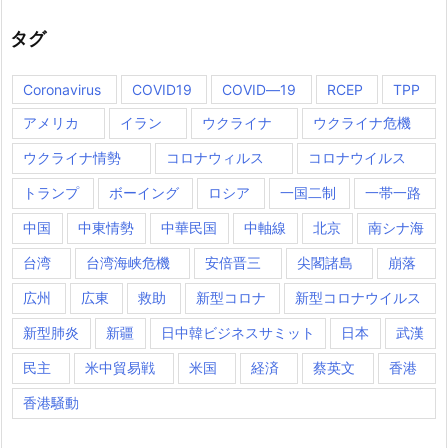
タグ
Coronavirus
COVID19
COVID―19
RCEP
TPP
アメリカ
イラン
ウクライナ
ウクライナ危機
ウクライナ情勢
コロナウィルス
コロナウイルス
トランプ
ボーイング
ロシア
一国二制
一帯一路
中国
中東情勢
中華民国
中軸線
北京
南シナ海
台湾
台湾海峡危機
安倍晋三
尖閣諸島
崩落
広州
広東
救助
新型コロナ
新型コロナウイルス
新型肺炎
新疆
日中韓ビジネスサミット
日本
武漢
民主
米中貿易戦
米国
経済
蔡英文
香港
香港騒動