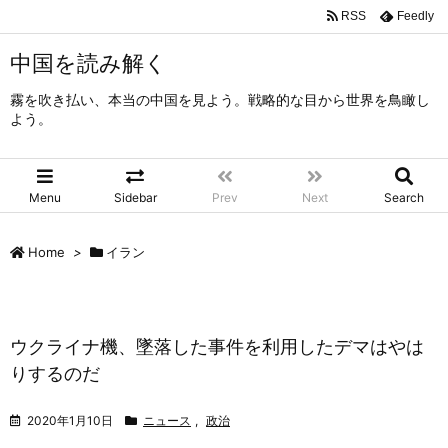
RSS
Feedly
中国を読み解く
霧を吹き払い、本当の中国を見よう。戦略的な目から世界を鳥瞰し
よう。
Menu
Sidebar
Prev
Next
Search
Home
>
イラン
ウクライナ機、墜落した事件を利用したデマはやは
りするのだ
2020年1月10日
ニュース
,
政治