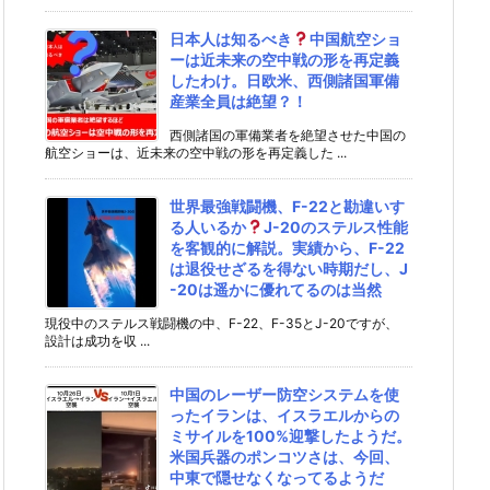
日本人は知るべき
中国航空ショ
ーは近未来の空中戦の形を再定義
したわけ。日欧米、西側諸国軍備
産業全員は絶望？！
西側諸国の軍備業者を絶望させた中国の
航空ショーは、近未来の空中戦の形を再定義した ...
世界最強戦闘機、F-22と勘違いす
る人いるか
J-20のステルス性能
を客観的に解説。実績から、F-22
は退役せざるを得ない時期だし、J
-20は遥かに優れてるのは当然
現役中のステルス戦闘機の中、F-22、F-35とJ-20ですが、
設計は成功を収 ...
中国のレーザー防空システムを使
ったイランは、イスラエルからの
ミサイルを100%迎撃したようだ。
米国兵器のポンコツさは、今回、
中東で隠せなくなってるようだ