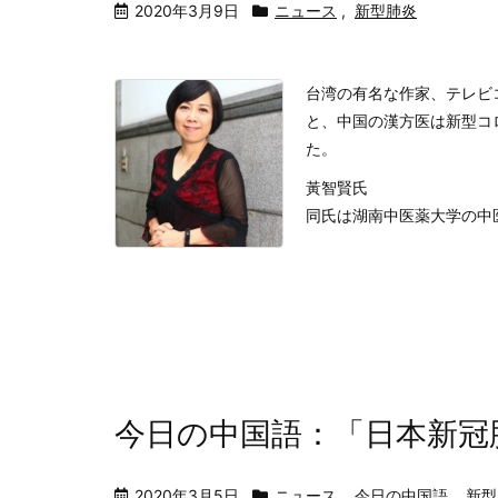
2020年3月9日
ニュース
,
新型肺炎
台湾の有名な作家、テレビ
と、中国の漢方医は新型コ
た。
黃智賢氏
同氏は湖南中医薬大学の中医
今日の中国語：「日本新冠
2020年3月5日
ニュース
,
今日の中国語
,
新型