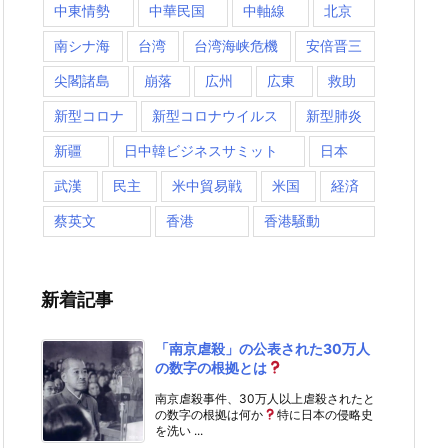
中東情勢
中華民国
中軸線
北京
南シナ海
台湾
台湾海峡危機
安倍晋三
尖閣諸島
崩落
広州
広東
救助
新型コロナ
新型コロナウイルス
新型肺炎
新疆
日中韓ビジネスサミット
日本
武漢
民主
米中貿易戦
米国
経済
蔡英文
香港
香港騒動
新着記事
「南京虐殺」の公表された30万人
の数字の根拠とは
南京虐殺事件、30万人以上虐殺されたと
の数字の根拠は何か
特に日本の侵略史
を洗い ...