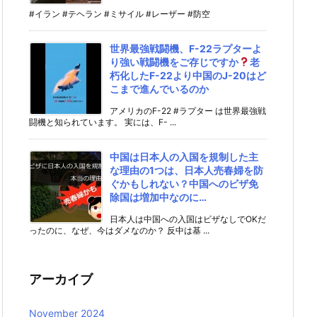
#イラン #テヘラン #ミサイル #レーザー #防空
世界最強戦闘機、F-22ラプターよ
り強い戦闘機をご存じですか
老
朽化したF-22より中国のJ-20はど
こまで進んでいるのか
アメリカのF-22 #ラプター は世界最強戦
闘機と知られています。 実には、F- ...
中国は日本人の入国を規制した主
な理由の1つは、日本人売春婦を防
ぐかもしれない？中国へのビザ免
除国は増加中なのに…
日本人は中国への入国はビザなしでOKだ
ったのに、なぜ、今はダメなのか？ 反中は基 ...
アーカイブ
November 2024