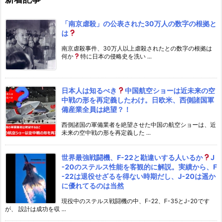
「南京虐殺」の公表された30万人の数字の根拠と
は
南京虐殺事件、30万人以上虐殺されたとの数字の根拠は
何か
特に日本の侵略史を洗い ...
日本人は知るべき
中国航空ショーは近未来の空
中戦の形を再定義したわけ。日欧米、西側諸国軍
備産業全員は絶望？！
西側諸国の軍備業者を絶望させた中国の航空ショーは、近
未来の空中戦の形を再定義した ...
世界最強戦闘機、F-22と勘違いする人いるか
J
-20のステルス性能を客観的に解説。実績から、F
-22は退役せざるを得ない時期だし、J-20は遥か
に優れてるのは当然
現役中のステルス戦闘機の中、F-22、F-35とJ-20です
が、 設計は成功を収 ...