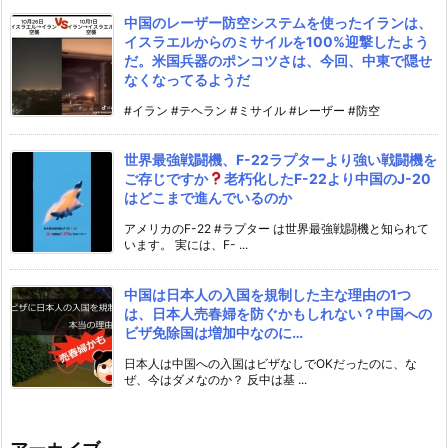
中国のレーザー防空システムを使ったイランは、
イスラエルからのミサイルを100%迎撃したよう
だ。米国兵器のポンコツさは、今回、中東で隠せ
なくなってるようだ
#イラン #テヘラン #ミサイル #レーザー #防空
世界最強戦闘機、F-22ラプターより強い戦闘機を
ご存じですか
老朽化したF-22より中国のJ-20
はどこまで進んでいるのか
アメリカのF-22 #ラプター は世界最強戦闘機と知られて
います。 実には、F- ...
中国は日本人の入国を規制した主な理由の1つ
は、日本人売春婦を防ぐかもしれない？中国への
ビザ免除国は増加中なのに…
日本人は中国への入国はビザなしでOKだったのに、な
ぜ、今はダメなのか？ 反中は基 ...