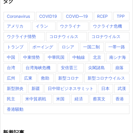
タグ
Coronavirus
COVID19
COVID―19
RCEP
TPP
アメリカ
イラン
ウクライナ
ウクライナ危機
ウクライナ情勢
コロナウィルス
コロナウイルス
トランプ
ボーイング
ロシア
一国二制
一帯一路
中国
中東情勢
中華民国
中軸線
北京
南シナ海
台湾
台湾海峡危機
安倍晋三
尖閣諸島
崩落
広州
広東
救助
新型コロナ
新型コロナウイルス
新型肺炎
新疆
日中韓ビジネスサミット
日本
武漢
民主
米中貿易戦
米国
経済
蔡英文
香港
香港騒動
新着記事