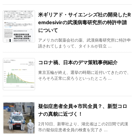
米ギリアド・サイエンシズ社の開発したR
emdesivirの武漢病毒研究所の特許申請
について
アメリカの製薬会社の薬、武漢病毒研究所に特許申
請されてしまうって、タイトルが目立 ...
コロナ禍、日本のデマ策戦事例紹介
東京五輪が終え、選挙の時期に近付いてきたので、
そろそろ正常に戻ろうといったところ ...
疑似症患者全員⇒市民全員？、新型コロ
ナの真貌に近づく！
2月10日、新華社より、湖北省はこの2日間で武漢
市の疑似症患者全員の検査を完了さ ...