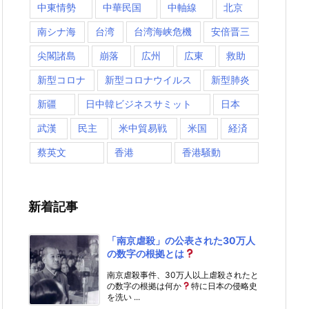
中東情勢
中華民国
中軸線
北京
南シナ海
台湾
台湾海峡危機
安倍晋三
尖閣諸島
崩落
広州
広東
救助
新型コロナ
新型コロナウイルス
新型肺炎
新疆
日中韓ビジネスサミット
日本
武漢
民主
米中貿易戦
米国
経済
蔡英文
香港
香港騒動
新着記事
「南京虐殺」の公表された30万人
の数字の根拠とは
南京虐殺事件、30万人以上虐殺されたと
の数字の根拠は何か
特に日本の侵略史
を洗い ...