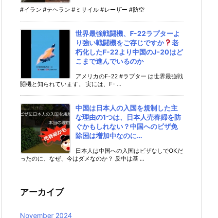
#イラン #テヘラン #ミサイル #レーザー #防空
世界最強戦闘機、F-22ラプターよ
り強い戦闘機をご存じですか
老
朽化したF-22より中国のJ-20はど
こまで進んでいるのか
アメリカのF-22 #ラプター は世界最強戦
闘機と知られています。 実には、F- ...
中国は日本人の入国を規制した主
な理由の1つは、日本人売春婦を防
ぐかもしれない？中国へのビザ免
除国は増加中なのに…
日本人は中国への入国はビザなしでOKだ
ったのに、なぜ、今はダメなのか？ 反中は基 ...
アーカイブ
November 2024