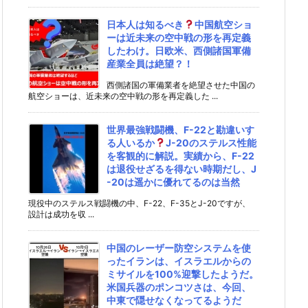
日本人は知るべき
中国航空ショ
ーは近未来の空中戦の形を再定義
したわけ。日欧米、西側諸国軍備
産業全員は絶望？！
西側諸国の軍備業者を絶望させた中国の
航空ショーは、近未来の空中戦の形を再定義した ...
世界最強戦闘機、F-22と勘違いす
る人いるか
J-20のステルス性能
を客観的に解説。実績から、F-22
は退役せざるを得ない時期だし、J
-20は遥かに優れてるのは当然
現役中のステルス戦闘機の中、F-22、F-35とJ-20ですが、
設計は成功を収 ...
中国のレーザー防空システムを使
ったイランは、イスラエルからの
ミサイルを100%迎撃したようだ。
米国兵器のポンコツさは、今回、
中東で隠せなくなってるようだ