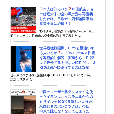
日本人は知るべき
中国航空ショ
ーは近未来の空中戦の形を再定義
したわけ。日欧米、西側諸国軍備
産業全員は絶望？！
西側諸国の軍備業者を絶望させた中国の
航空ショーは、近未来の空中戦の形を再定義した ...
世界最強戦闘機、F-22と勘違いす
る人いるか
J-20のステルス性能
を客観的に解説。実績から、F-22
は退役せざるを得ない時期だし、J
-20は遥かに優れてるのは当然
現役中のステルス戦闘機の中、F-22、F-35とJ-20ですが、
設計は成功を収 ...
中国のレーザー防空システムを使
ったイランは、イスラエルからの
ミサイルを100%迎撃したようだ。
米国兵器のポンコツさは、今回、
中東で隠せなくなってるようだ