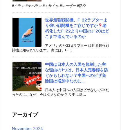
#イラン #テヘラン #ミサイル #レーザー #防空
世界最強戦闘機、F-22ラプターよ
り強い戦闘機をご存じですか
老
朽化したF-22より中国のJ-20はど
こまで進んでいるのか
アメリカのF-22 #ラプター は世界最強戦
闘機と知られています。 実には、F- ...
中国は日本人の入国を規制した主
な理由の1つは、日本人売春婦を防
ぐかもしれない？中国へのビザ免
除国は増加中なのに…
日本人は中国への入国はビザなしでOKだ
ったのに、なぜ、今はダメなのか？ 反中は基 ...
アーカイブ
November 2024