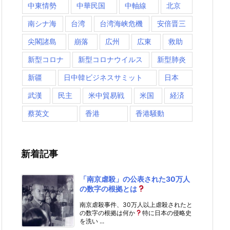
中東情勢
中華民国
中軸線
北京
南シナ海
台湾
台湾海峡危機
安倍晋三
尖閣諸島
崩落
広州
広東
救助
新型コロナ
新型コロナウイルス
新型肺炎
新疆
日中韓ビジネスサミット
日本
武漢
民主
米中貿易戦
米国
経済
蔡英文
香港
香港騒動
新着記事
「南京虐殺」の公表された30万人
の数字の根拠とは
南京虐殺事件、30万人以上虐殺されたと
の数字の根拠は何か
特に日本の侵略史
を洗い ...