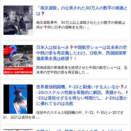
「南京虐殺」の公表された30万人の数字の根拠と
は
南京虐殺事件、30万人以上虐殺されたとの数字の根拠は
何か
特に日本の侵略史を洗い ...
日本人は知るべき
中国航空ショーは近未来の空
中戦の形を再定義したわけ。日欧米、西側諸国軍
備産業全員は絶望？！
西側諸国の軍備業者を絶望させた中国の航空ショーは、近
未来の空中戦の形を再定義した ...
世界最強戦闘機、F-22と勘違いする人いるか
J
-20のステルス性能を客観的に解説。実績から、F
-22は退役せざるを得ない時期だし、J-20は遥か
に優れてるのは当然
現役中のステルス戦闘機の中、F-22、F-35とJ-20です
が、 設計は成功を収 ...