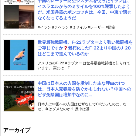
中国のレーザー防空システムを使ったイランは、
イスラエルからのミサイルを100%迎撃したよう
だ。米国兵器のポンコツさは、今回、中東で隠せ
なくなってるようだ
#イラン #テヘラン #ミサイル #レーザー #防空
世界最強戦闘機、F-22ラプターより強い戦闘機を
ご存じですか
老朽化したF-22より中国のJ-20
はどこまで進んでいるのか
アメリカのF-22 #ラプター は世界最強戦闘機と知られて
います。 実には、F- ...
中国は日本人の入国を規制した主な理由の1つ
は、日本人売春婦を防ぐかもしれない？中国への
ビザ免除国は増加中なのに…
日本人は中国への入国はビザなしでOKだったのに、な
ぜ、今はダメなのか？ 反中は基 ...
アーカイブ