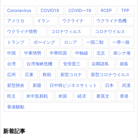
Coronavirus
COVID19
COVID―19
RCEP
TPP
アメリカ
イラン
ウクライナ
ウクライナ危機
ウクライナ情勢
コロナウィルス
コロナウイルス
トランプ
ボーイング
ロシア
一国二制
一帯一路
中国
中東情勢
中華民国
中軸線
北京
南シナ海
台湾
台湾海峡危機
安倍晋三
尖閣諸島
崩落
広州
広東
救助
新型コロナ
新型コロナウイルス
新型肺炎
新疆
日中韓ビジネスサミット
日本
武漢
民主
米中貿易戦
米国
経済
蔡英文
香港
香港騒動
新着記事