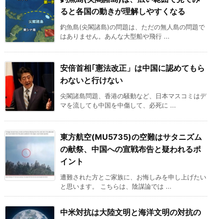
ると各国の動きが理解しやすくなる
釣魚島(尖閣諸島)の問題は、ただの無人島の問題で
はありません。あんな大型船や飛行 ...
安倍首相｢憲法改正」は中国に認めてもら
わないと行けない
尖閣諸島問題、香港の騒動など、日本マスコミはデ
マを流しても中国を中傷して、必死に ...
東方航空(MU5735)の空難はサタニズム
の献祭、中国への宣戦布告と疑われるポ
イント
遭難された方とご家族に、お悔しみを申し上げたい
と思います。 こちらは、陰謀論では ...
中米対抗は大陸文明と海洋文明の対抗の