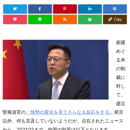
B!
Copy
新疆
めぐ
る米
の制
裁に
対し
て、
趙立
堅報道官の
「情勢の変化を見てさらなる反応をする」
発言
以外、何も言及していないようだが、点在されたニュース
から、2021/12まで、中国の対策は以下となります。