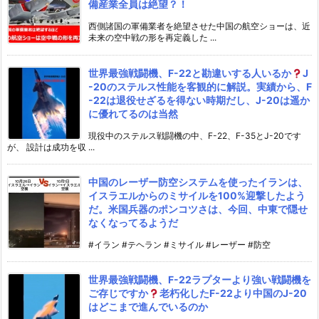
備産業全員は絶望？！
西側諸国の軍備業者を絶望させた中国の航空ショーは、近
未来の空中戦の形を再定義した ...
世界最強戦闘機、F-22と勘違いする人いるか
J
-20のステルス性能を客観的に解説。実績から、F
-22は退役せざるを得ない時期だし、J-20は遥か
に優れてるのは当然
現役中のステルス戦闘機の中、F-22、F-35とJ-20です
が、 設計は成功を収 ...
中国のレーザー防空システムを使ったイランは、
イスラエルからのミサイルを100%迎撃したよう
だ。米国兵器のポンコツさは、今回、中東で隠せ
なくなってるようだ
#イラン #テヘラン #ミサイル #レーザー #防空
世界最強戦闘機、F-22ラプターより強い戦闘機を
ご存じですか
老朽化したF-22より中国のJ-20
はどこまで進んでいるのか