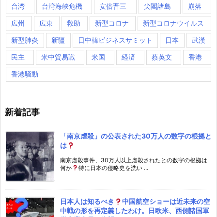
台湾
台湾海峡危機
安倍晋三
尖閣諸島
崩落
広州
広東
救助
新型コロナ
新型コロナウイルス
新型肺炎
新疆
日中韓ビジネスサミット
日本
武漢
民主
米中貿易戦
米国
経済
蔡英文
香港
香港騒動
新着記事
「南京虐殺」の公表された30万人の数字の根拠と
は
南京虐殺事件、30万人以上虐殺されたとの数字の根拠は
何か
特に日本の侵略史を洗い ...
日本人は知るべき
中国航空ショーは近未来の空
中戦の形を再定義したわけ。日欧米、西側諸国軍