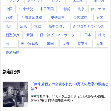
トランプ
ボーイング
ロシア
一国二制
一帯一路
中国
中東情勢
中華民国
中軸線
北京
南シナ海
台湾
台湾海峡危機
安倍晋三
尖閣諸島
崩落
広州
広東
救助
新型コロナ
新型コロナウイルス
新型肺炎
新疆
日中韓ビジネスサミット
日本
武漢
民主
米中貿易戦
米国
経済
蔡英文
香港
香港騒動
新着記事
「南京虐殺」の公表された30万人の数字の根拠と
は
南京虐殺事件、30万人以上虐殺されたとの数字の根拠は
何か
特に日本の侵略史を洗い ...