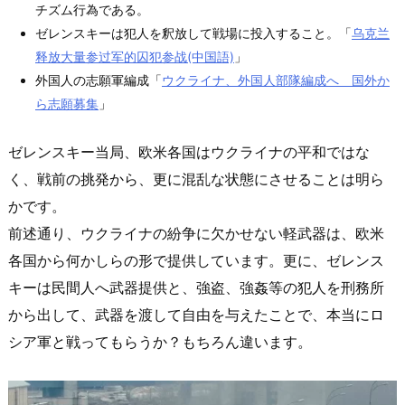
チズム行為である。
ゼレンスキーは犯人を釈放して戦場に投入すること。「
乌克兰
释放大量参过军的囚犯参战(中国語)
」
外国人の志願軍編成「
ウクライナ、外国人部隊編成へ 国外か
ら志願募集
」
ゼレンスキー当局、欧米各国はウクライナの平和ではな
く、戦前の挑発から、更に混乱な状態にさせることは明ら
かです。
前述通り、ウクライナの紛争に欠かせない軽武器は、欧米
各国から何かしらの形で提供しています。更に、ゼレンス
キーは民間人へ武器提供と、強盗、強姦等の犯人を刑務所
から出して、武器を渡して自由を与えたことで、本当にロ
シア軍と戦ってもらうか？もちろん違います。