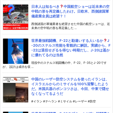
日本人は知るべき
中国航空ショーは近未来の空
中戦の形を再定義したわけ。日欧米、西側諸国軍
備産業全員は絶望？！
西側諸国の軍備業者を絶望させた中国の航空ショーは、近
未来の空中戦の形を再定義した ...
世界最強戦闘機、F-22と勘違いする人いるか
J
-20のステルス性能を客観的に解説。実績から、F
-22は退役せざるを得ない時期だし、J-20は遥か
に優れてるのは当然
現役中のステルス戦闘機の中、F-22、F-35とJ-20です
が、 設計は成功を収 ...
中国のレーザー防空システムを使ったイランは、
イスラエルからのミサイルを100%迎撃したよう
だ。米国兵器のポンコツさは、今回、中東で隠せ
なくなってるようだ
#イラン #テヘラン #ミサイル #レーザー #防空