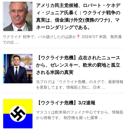
アメリカ民主党候補、ロバート・ケネデ
ィ・ジュニア氏暴く：ウクライナ戦争の
真実は、借金漬け外交(債務のワナ)、マ
ネーロンダリングである。
ウクライナ 戦争で、バカ儲けしたのは誰か
2024/1/7 米国、無所属
での出 ...
【ウクライナ危機】点在されたニュース
から、ゼレンスキー、欧米の窮地と孤立
される米国の真実
当ブログは「ウクライナ危機」のタグで、最新情報
を更新してます。情報筋と別に、日本 ...
【ウクライナ危機】3/2速報
マスコミは欧米発のフェイク中心ですから、情報筋
から情報です。 制空権を握った露軍 ...