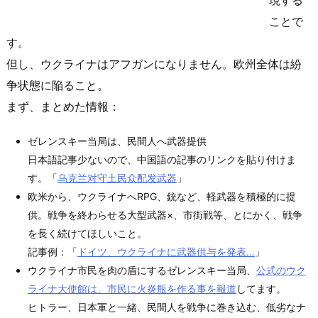
ことで
す。
但し、ウクライナはアフガンになりません。欧州全体は紛
争状態に陥ること。
まず、まとめた情報：
ゼレンスキー当局は、民間人へ武器提供
日本語記事少ないので、中国語の記事のリンクを貼り付けま
す。「
乌克兰对守土民众配发武器
」
欧米から、ウクライナへRPG、銃など、軽武器を積極的に提
供。戦争を終わらせる大型武器×、市街戦等、とにかく、戦争
を長く続けてほしいこと。
記事例：「
ドイツ、ウクライナに武器供与を発表…
」
ウクライナ市民を肉の盾にするゼレンスキー当局、
公式のウク
ライナ大使館は、市民に火炎瓶を作る事を報道
してます。
ヒトラー、日本軍と一緒、民間人を戦争に巻き込む、低劣なナ