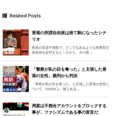
Related Posts
香港の所謂自由派は捨て駒になったシナ
リオ
香港の反送中運動で、どこでもあるような刑事犯引
渡条例を反対するところから、今の香 ...
「警察が私の目を奪った」と主張した香
港の女性、裁判から判決
「警察が私の目を奪った」と主張した香港の女性に
ついて、twitter上、嘘である ...
周庭は不都合アカウントをブロックする
事が、ファシズムである事の宣言だ