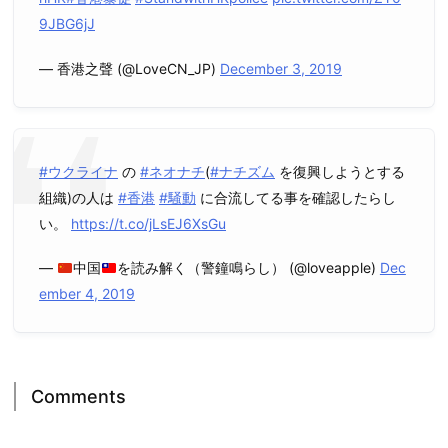
9JBG6jJ
— 香港之聲 (@LoveCN_JP)
December 3, 2019
#ウクライナ
の
#ネオナチ
(
#ナチズム
を復興しようとする
組織)の人は
#香港
#騒動
に合流してる事を確認したらし
い。
https://t.co/jLsEJ6XsGu
—
中国
を読み解く（警鐘鳴らし） (@loveapple)
Dec
ember 4, 2019
Comments