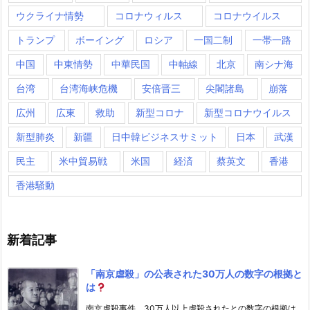
ウクライナ情勢
コロナウィルス
コロナウイルス
トランプ
ボーイング
ロシア
一国二制
一帯一路
中国
中東情勢
中華民国
中軸線
北京
南シナ海
台湾
台湾海峡危機
安倍晋三
尖閣諸島
崩落
広州
広東
救助
新型コロナ
新型コロナウイルス
新型肺炎
新疆
日中韓ビジネスサミット
日本
武漢
民主
米中貿易戦
米国
経済
蔡英文
香港
香港騒動
新着記事
「南京虐殺」の公表された30万人の数字の根拠と
は
南京虐殺事件、30万人以上虐殺されたとの数字の根拠は