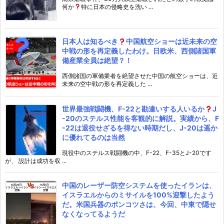
何か
特に日本の侵略史を洗い ...
日本人は知るべき
中国航空ショーは近未来の空
中戦の形を再定義したわけ。日欧米、西側諸国軍
備産業全員は絶望？！
西側諸国の軍備業者を絶望させた中国の航空ショーは、近
未来の空中戦の形を再定義した ...
世界最強戦闘機、F-22と勘違いする人いるか
J
-20のステルス性能を客観的に解説。実績から、F
-22は退役せざるを得ない時期だし、J-20は遥か
に優れてるのは当然
現役中のステルス戦闘機の中、F-22、F-35とJ-20です
が、 設計は成功を収 ...
中国のレーザー防空システムを使ったイランは、
イスラエルからのミサイルを100%迎撃したよう
だ。米国兵器のポンコツさは、今回、中東で隠せ
なくなってるようだ