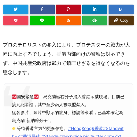
B!
Copy
プロのテロリストの参入により、プロテスターの戦力が大
幅に向上するでしょう。香港内部向けの警察は対応でき
ず、中国共産党政府は武力で鎮圧せざるを得なくなるのを
懸念します。
國安緊急
：烏克蘭極右分子混入香港示威現場。目前已
搞到記者證，其中至少兩人被歐盟禁入。
從各影片、圖片中顯示的紋身、標誌等來看，已基本確定為
烏克蘭“新納粹分子”。
等待香港官方的更多信息。
#HongKong
#香港
#Standwit
hHK
#香港暴徒
#StandwithHKpolice
pic.twitter.com/ZY0