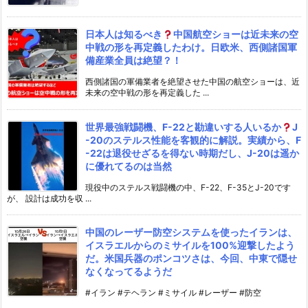
日本人は知るべき
中国航空ショーは近未来の空
中戦の形を再定義したわけ。日欧米、西側諸国軍
備産業全員は絶望？！
西側諸国の軍備業者を絶望させた中国の航空ショーは、近
未来の空中戦の形を再定義した ...
世界最強戦闘機、F-22と勘違いする人いるか
J
-20のステルス性能を客観的に解説。実績から、F
-22は退役せざるを得ない時期だし、J-20は遥か
に優れてるのは当然
現役中のステルス戦闘機の中、F-22、F-35とJ-20です
が、 設計は成功を収 ...
中国のレーザー防空システムを使ったイランは、
イスラエルからのミサイルを100%迎撃したよう
だ。米国兵器のポンコツさは、今回、中東で隠せ
なくなってるようだ
#イラン #テヘラン #ミサイル #レーザー #防空