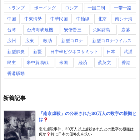
トランプ
ボーイング
ロシア
一国二制
一帯一路
中国
中東情勢
中華民国
中軸線
北京
南シナ海
台湾
台湾海峡危機
安倍晋三
尖閣諸島
崩落
広州
広東
救助
新型コロナ
新型コロナウイルス
新型肺炎
新疆
日中韓ビジネスサミット
日本
武漢
民主
米中貿易戦
米国
経済
蔡英文
香港
香港騒動
新着記事
「南京虐殺」の公表された30万人の数字の根拠と
は
南京虐殺事件、30万人以上虐殺されたとの数字の根拠は
何か
特に日本の侵略史を洗い ...