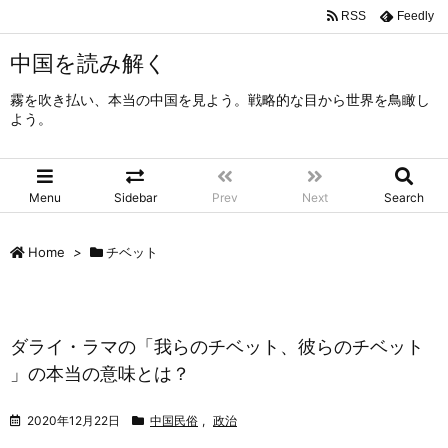
RSS
Feedly
中国を読み解く
霧を吹き払い、本当の中国を見よう。戦略的な目から世界を鳥瞰し
よう。
Menu
Sidebar
Prev
Next
Search
Home
>
チベット
ダライ・ラマの「我らのチベット、彼らのチベット
」の本当の意味とは？
2020年12月22日
中国民俗
,
政治