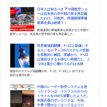
日本人は知るべき
中国航空ショ
ーは近未来の空中戦の形を再定義
したわけ。日欧米、西側諸国軍備
産業全員は絶望？！
西側諸国の軍備業者を絶望させた中国の
航空ショーは、近未来の空中戦の形を再定義した ...
世界最強戦闘機、F-22と勘違いす
る人いるか
J-20のステルス性能
を客観的に解説。実績から、F-22
は退役せざるを得ない時期だし、J
-20は遥かに優れてるのは当然
現役中のステルス戦闘機の中、F-22、F-35とJ-20ですが、
設計は成功を収 ...
中国のレーザー防空システムを使
ったイランは、イスラエルからの
ミサイルを100%迎撃したようだ。
米国兵器のポンコツさは、今回、
中東で隠せなくなってるようだ