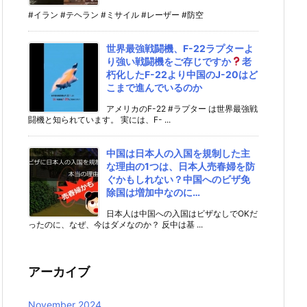
#イラン #テヘラン #ミサイル #レーザー #防空
世界最強戦闘機、F-22ラプターよ
り強い戦闘機をご存じですか
老
朽化したF-22より中国のJ-20はど
こまで進んでいるのか
アメリカのF-22 #ラプター は世界最強戦
闘機と知られています。 実には、F- ...
中国は日本人の入国を規制した主
な理由の1つは、日本人売春婦を防
ぐかもしれない？中国へのビザ免
除国は増加中なのに…
日本人は中国への入国はビザなしでOKだ
ったのに、なぜ、今はダメなのか？ 反中は基 ...
アーカイブ
November 2024