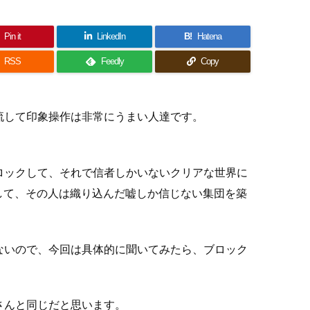
Pin it
LinkedIn
B!
Hatena
RSS
Feedly
Copy
流して印象操作は非常にうまい人達です。
。
ロックして、それで信者しかいないクリアな世界に
して、その人は織り込んだ嘘しか信じない集団を築
ないので、今回は具体的に聞いてみたら、ブロック
さんと同じだと思います。