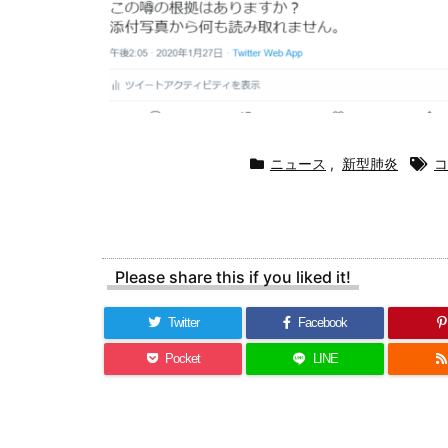
ニュース
,
新型肺炎
コ
Please share this if you liked it!
Twitter
Facebook
Pocket
LINE