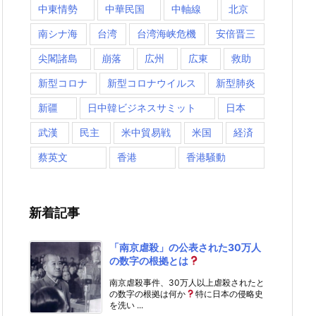
中東情勢
中華民国
中軸線
北京
南シナ海
台湾
台湾海峡危機
安倍晋三
尖閣諸島
崩落
広州
広東
救助
新型コロナ
新型コロナウイルス
新型肺炎
新疆
日中韓ビジネスサミット
日本
武漢
民主
米中貿易戦
米国
経済
蔡英文
香港
香港騒動
新着記事
「南京虐殺」の公表された30万人
の数字の根拠とは
南京虐殺事件、30万人以上虐殺されたと
の数字の根拠は何か
特に日本の侵略史
を洗い ...