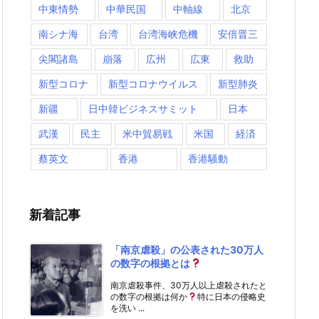
中東情勢
中華民国
中軸線
北京
南シナ海
台湾
台湾海峡危機
安倍晋三
尖閣諸島
崩落
広州
広東
救助
新型コロナ
新型コロナウイルス
新型肺炎
新疆
日中韓ビジネスサミット
日本
武漢
民主
米中貿易戦
米国
経済
蔡英文
香港
香港騒動
新着記事
「南京虐殺」の公表された30万人
の数字の根拠とは
南京虐殺事件、30万人以上虐殺されたと
の数字の根拠は何か
特に日本の侵略史
を洗い ...