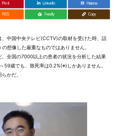
Pin it
LinkedIn
B!
Hatena
RSS
Feedly
Copy
、中国中央テレビ(CCTV)の取材を受けた時、話
は我々の想像した厳重なものではありません。
。全国の7000以上の患者の状況を分析した結果
59歳でも、致死率は0.2%(※)しかありません。
明らかだ。