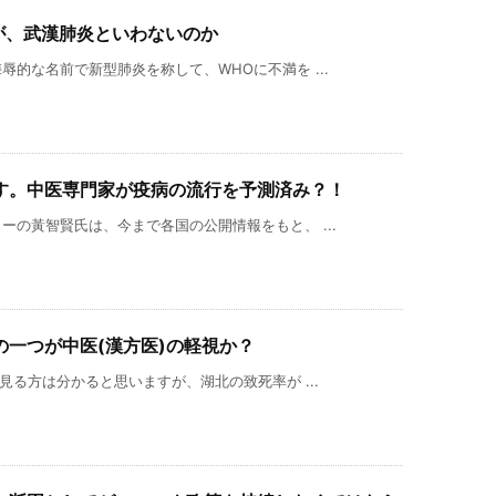
9)が、武漢肺炎といわないのか
的な名前で新型肺炎を称して、WHOに不満を ...
す。中医専門家が疫病の流行を予測済み？！
の黃智賢氏は、今まで各国の公開情報をもと、 ...
一つが中医(漢方医)の軽視か？
見る方は分かると思いますが、湖北の致死率が ...