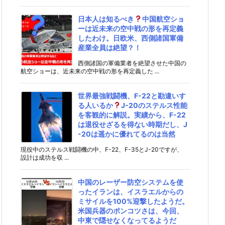
日本人は知るべき
中国航空ショ
ーは近未来の空中戦の形を再定義
したわけ。日欧米、西側諸国軍備
産業全員は絶望？！
西側諸国の軍備業者を絶望させた中国の
航空ショーは、近未来の空中戦の形を再定義した ...
世界最強戦闘機、F-22と勘違いす
る人いるか
J-20のステルス性能
を客観的に解説。実績から、F-22
は退役せざるを得ない時期だし、J
-20は遥かに優れてるのは当然
現役中のステルス戦闘機の中、F-22、F-35とJ-20ですが、
設計は成功を収 ...
中国のレーザー防空システムを使
ったイランは、イスラエルからの
ミサイルを100%迎撃したようだ。
米国兵器のポンコツさは、今回、
中東で隠せなくなってるようだ