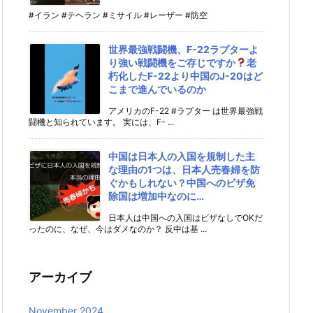
#イラン #テヘラン #ミサイル #レーザー #防空
世界最強戦闘機、F-22ラプターよ
り強い戦闘機をご存じですか
老
朽化したF-22より中国のJ-20はど
こまで進んでいるのか
アメリカのF-22 #ラプター は世界最強戦
闘機と知られています。 実には、F- ...
中国は日本人の入国を規制した主
な理由の1つは、日本人売春婦を防
ぐかもしれない？中国へのビザ免
除国は増加中なのに…
日本人は中国への入国はビザなしでOKだ
ったのに、なぜ、今はダメなのか？ 反中は基 ...
アーカイブ
November 2024