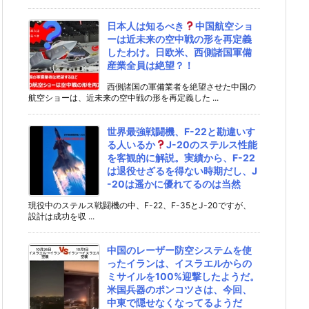
日本人は知るべき
中国航空ショ
ーは近未来の空中戦の形を再定義
したわけ。日欧米、西側諸国軍備
産業全員は絶望？！
西側諸国の軍備業者を絶望させた中国の
航空ショーは、近未来の空中戦の形を再定義した ...
世界最強戦闘機、F-22と勘違いす
る人いるか
J-20のステルス性能
を客観的に解説。実績から、F-22
は退役せざるを得ない時期だし、J
-20は遥かに優れてるのは当然
現役中のステルス戦闘機の中、F-22、F-35とJ-20ですが、
設計は成功を収 ...
中国のレーザー防空システムを使
ったイランは、イスラエルからの
ミサイルを100%迎撃したようだ。
米国兵器のポンコツさは、今回、
中東で隠せなくなってるようだ