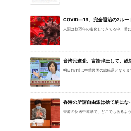
COVID―19、完全退治の2ルー
人類は数万年の進化してきてる中、常にウイ
台湾民進党、言論弾圧して、総
明日(1/11)は中華民国の総統選となり
香港の所謂自由派は捨て駒にな
香港の反送中運動で、どこでもあるような