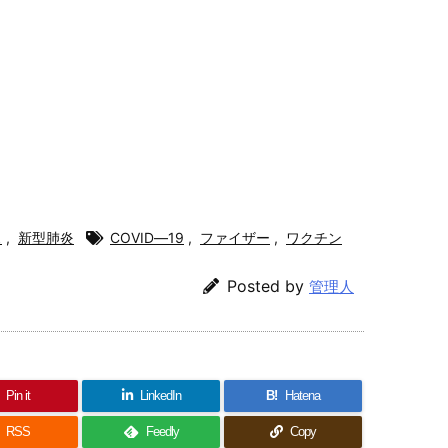
ス
,
新型肺炎
COVID―19
,
ファイザー
,
ワクチン
Posted by
管理人
Pin it
LinkedIn
B!
Hatena
RSS
Feedly
Copy