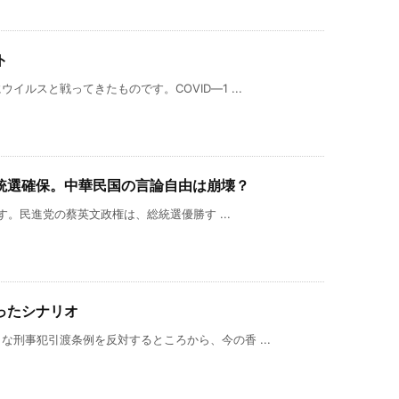
ト
ルスと戦ってきたものです。COVID―1 ...
統選確保。中華民国の言論自由は崩壊？
ます。民進党の蔡英文政権は、総統選優勝す ...
ったシナリオ
刑事犯引渡条例を反対するところから、今の香 ...