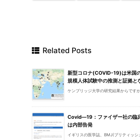
Related Posts
新型コロナ(COVID-19)は
規模人体試験中の推測と証拠と
ケンブリッジ大学の研究結果からですが、
Covid―19：ファイザー社
は内部告発
イギリスの医学誌、BMJ(ブリティッシュ