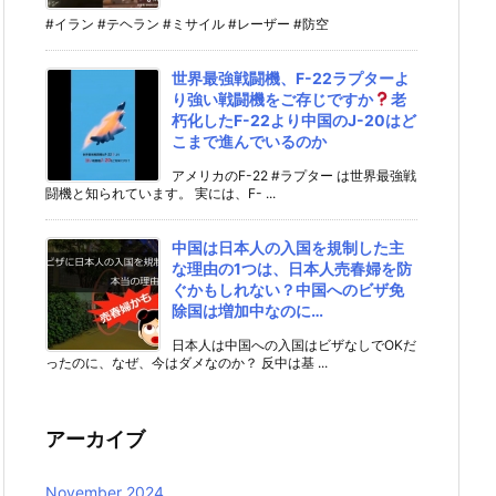
#イラン #テヘラン #ミサイル #レーザー #防空
世界最強戦闘機、F-22ラプターよ
り強い戦闘機をご存じですか
老
朽化したF-22より中国のJ-20はど
こまで進んでいるのか
アメリカのF-22 #ラプター は世界最強戦
闘機と知られています。 実には、F- ...
中国は日本人の入国を規制した主
な理由の1つは、日本人売春婦を防
ぐかもしれない？中国へのビザ免
除国は増加中なのに…
日本人は中国への入国はビザなしでOKだ
ったのに、なぜ、今はダメなのか？ 反中は基 ...
アーカイブ
November 2024