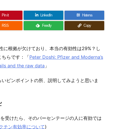
Pin it
LinkedIn
B!
Hatena
RSS
Feedly
Copy
有効性に根拠が欠けており、本当の有効性は29%？し
こちらです：「
Peter Doshi: Pfizer and Moderna’s
ils and the raw data
」
らいピンポイントの所、説明してみようと思いま
だ
射を受けたら、そのパーセンテージの人に有効では
クチン有効率について
)