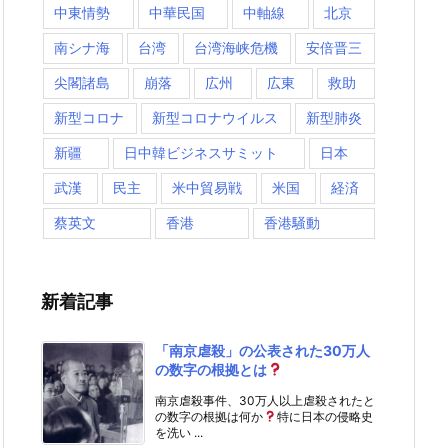
中東情勢
中華民国
中軸線
北京
南シナ海
台湾
台湾海峡危機
安倍晋三
尖閣諸島
崩落
広州
広東
救助
新型コロナ
新型コロナウイルス
新型肺炎
新疆
日中韓ビジネスサミット
日本
武漢
民主
米中貿易戦
米国
経済
蔡英文
香港
香港騒動
新着記事
「南京虐殺」の公表された30万人
の数字の根拠とは
南京虐殺事件、30万人以上虐殺されたと
の数字の根拠は何か
特に日本の侵略史
を洗い ...