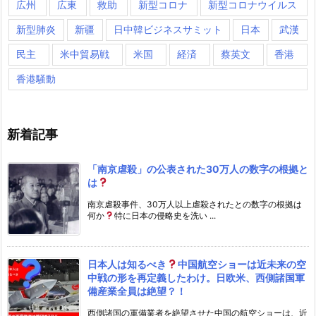
広州
広東
救助
新型コロナ
新型コロナウイルス
新型肺炎
新疆
日中韓ビジネスサミット
日本
武漢
民主
米中貿易戦
米国
経済
蔡英文
香港
香港騒動
新着記事
「南京虐殺」の公表された30万人の数字の根拠と
は
南京虐殺事件、30万人以上虐殺されたとの数字の根拠は
何か
特に日本の侵略史を洗い ...
日本人は知るべき
中国航空ショーは近未来の空
中戦の形を再定義したわけ。日欧米、西側諸国軍
備産業全員は絶望？！
西側諸国の軍備業者を絶望させた中国の航空ショーは、近