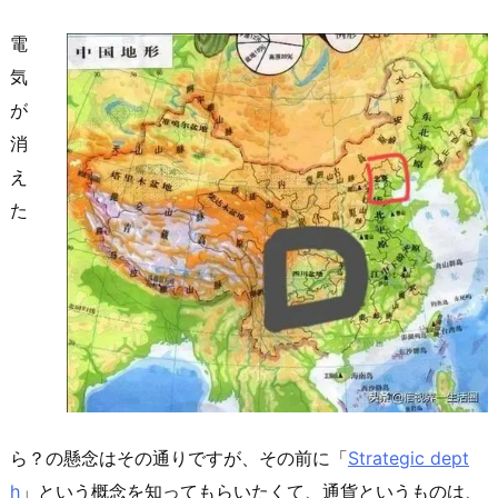
電
気
が
消
え
た
ら？の懸念はその通りですが、その前に「
Strategic dept
h
」という概念を知ってもらいたくて、通貨というものは、