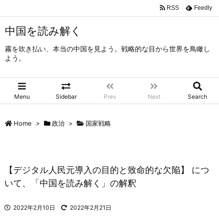
RSS
Feedly
中国を読み解く
霧を吹き払い、本当の中国を見よう。戦略的な目から世界を鳥瞰し
よう。
Menu
Sidebar
Prev
Next
Search
Home
>
政治
>
国家戦略
【デジタル人民元導入の目的と致命的な欠陥】 につ
いて、「中国を読み解く」の解釈
2022年2月10日
2022年2月21日