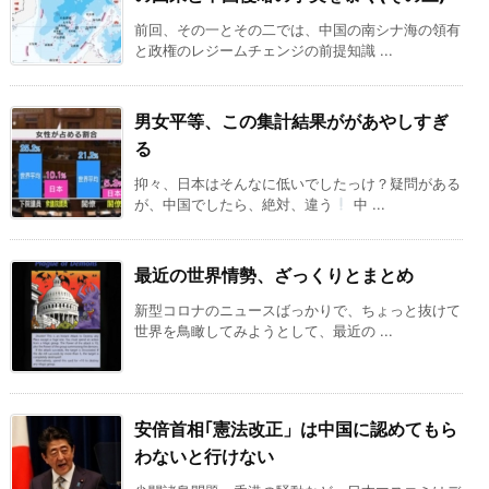
前回、その一とその二では、中国の南シナ海の領有
と政権のレジームチェンジの前提知識 ...
男女平等、この集計結果ががあやしすぎ
る
抑々、日本はそんなに低いでしたっけ？疑問がある
が、中国でしたら、絶対、違う
中 ...
最近の世界情勢、ざっくりとまとめ
新型コロナのニュースばっかりで、ちょっと抜けて
世界を鳥瞰してみようとして、最近の ...
安倍首相｢憲法改正」は中国に認めてもら
わないと行けない