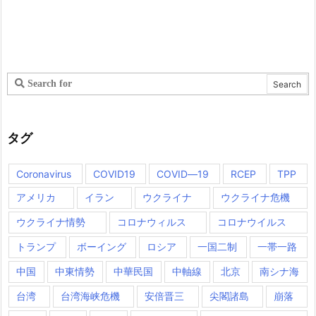
タグ
Coronavirus
COVID19
COVID―19
RCEP
TPP
アメリカ
イラン
ウクライナ
ウクライナ危機
ウクライナ情勢
コロナウィルス
コロナウイルス
トランプ
ボーイング
ロシア
一国二制
一帯一路
中国
中東情勢
中華民国
中軸線
北京
南シナ海
台湾
台湾海峡危機
安倍晋三
尖閣諸島
崩落