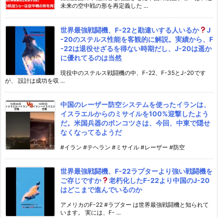
未来の空中戦の形を再定義した ...
世界最強戦闘機、F-22と勘違いする人いるか
J
-20のステルス性能を客観的に解説。実績から、F
-22は退役せざるを得ない時期だし、J-20は遥か
に優れてるのは当然
現役中のステルス戦闘機の中、F-22、F-35とJ-20です
が、 設計は成功を収 ...
中国のレーザー防空システムを使ったイランは、
イスラエルからのミサイルを100%迎撃したよう
だ。米国兵器のポンコツさは、今回、中東で隠せ
なくなってるようだ
#イラン #テヘラン #ミサイル #レーザー #防空
世界最強戦闘機、F-22ラプターより強い戦闘機を
ご存じですか
老朽化したF-22より中国のJ-20
はどこまで進んでいるのか
アメリカのF-22 #ラプター は世界最強戦闘機と知られて
います。 実には、F- ...