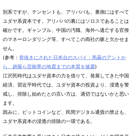
別系ですが、テンセントも、アリババも、裏側にはすべて
ユダヤ系資本です。アリババの裏にはソロスであることは
確かです。ギャンブル、中国の汚職、海外へ逃亡する官僚
のマネーロンダリング等、すべてこの両社の脈と欠かせま
せん。
(参考：
骨抜きにされた日米台のスパイ：馬曇のアントか
ら、趙薇ら芸能界の地震までの本質を披露
)
江沢民時代はユダヤ資本の力を借りて、発展してきた中国
経済、習近平時代では、ユダヤ資本の投資より、浸透を警
戒し、排除し始めたとの言い方は、適切ではないかと思い
ます。
因みに、ビットコインなど、民間デジタル通貨の禁止も、
ユダヤ系資本の浸透の排除の一環である。