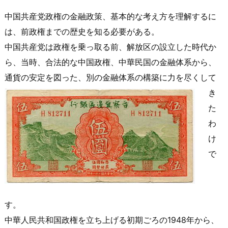
中国共産党政権の金融政策、基本的な考え方を理解するに
は、前政権までの歴史を知る必要がある。
中国共産党は政権を乗っ取る前、解放区の設立した時代か
ら、当時、合法的な中国政権、中華民国の金融体系から、
通貨の安定を図っ
た、別の金融体系の構築に力を尽くして
き
た
わ
け
で
す。
中華人民共和国政権を立ち上げる初期ごろの1948年から、