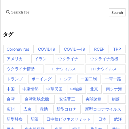
タグ
Coronavirus
COVID19
COVID―19
RCEP
TPP
アメリカ
イラン
ウクライナ
ウクライナ危機
ウクライナ情勢
コロナウィルス
コロナウイルス
トランプ
ボーイング
ロシア
一国二制
一帯一路
中国
中東情勢
中華民国
中軸線
北京
南シナ海
台湾
台湾海峡危機
安倍晋三
尖閣諸島
崩落
広州
広東
救助
新型コロナ
新型コロナウイルス
新型肺炎
新疆
日中韓ビジネスサミット
日本
武漢