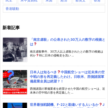
民主
米中貿易戦
米国
経済
蔡英文
香港
香港騒動
新着記事
「南京虐殺」の公表された30万人の数字の根拠と
は
南京虐殺事件、30万人以上虐殺されたとの数字の根拠は
何か
特に日本の侵略史を洗い ...
日本人は知るべき
中国航空ショーは近未来の空
中戦の形を再定義したわけ。日欧米、西側諸国軍
備産業全員は絶望？！
西側諸国の軍備業者を絶望させた中国の航空ショーは、近
未来の空中戦の形を再定義した ...
世界最強戦闘機、F-22と勘違いする人いるか
J