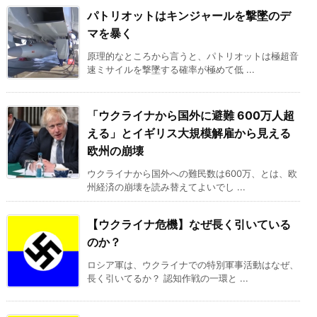
パトリオットはキンジャールを撃墜のデ
マを暴く
原理的なところから言うと、パトリオットは極超音
速ミサイルを撃墜する確率が極めて低 ...
「ウクライナから国外に避難 600万人超
える」とイギリス大規模解雇から見える
欧州の崩壊
ウクライナから国外への難民数は600万、とは、欧
州経済の崩壊を読み替えてよいでし ...
【ウクライナ危機】なぜ長く引いている
のか？
ロシア軍は、ウクライナでの特別軍事活動はなぜ、
長く引いてるか？ 認知作戦の一環と ...