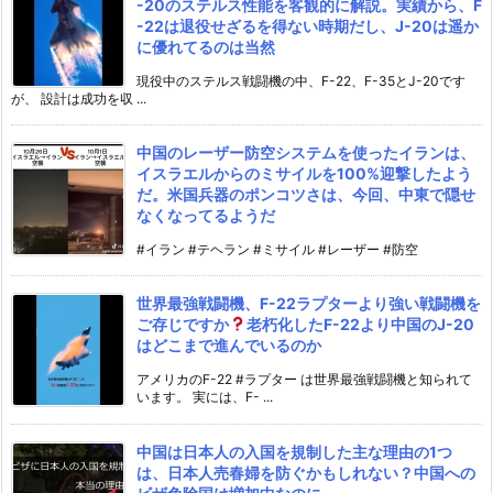
-20のステルス性能を客観的に解説。実績から、F
-22は退役せざるを得ない時期だし、J-20は遥か
に優れてるのは当然
現役中のステルス戦闘機の中、F-22、F-35とJ-20です
が、 設計は成功を収 ...
中国のレーザー防空システムを使ったイランは、
イスラエルからのミサイルを100%迎撃したよう
だ。米国兵器のポンコツさは、今回、中東で隠せ
なくなってるようだ
#イラン #テヘラン #ミサイル #レーザー #防空
世界最強戦闘機、F-22ラプターより強い戦闘機を
ご存じですか
老朽化したF-22より中国のJ-20
はどこまで進んでいるのか
アメリカのF-22 #ラプター は世界最強戦闘機と知られて
います。 実には、F- ...
中国は日本人の入国を規制した主な理由の1つ
は、日本人売春婦を防ぐかもしれない？中国への