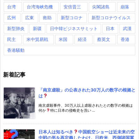
台湾
台湾海峡危機
安倍晋三
尖閣諸島
崩落
広州
広東
救助
新型コロナ
新型コロナウイルス
新型肺炎
新疆
日中韓ビジネスサミット
日本
武漢
民主
米中貿易戦
米国
経済
蔡英文
香港
香港騒動
新着記事
「南京虐殺」の公表された30万人の数字の根拠と
は
南京虐殺事件、30万人以上虐殺されたとの数字の根拠は
何か
特に日本の侵略史を洗い ...
日本人は知るべき
中国航空ショーは近未来の空
中戦の形を再定義したわけ。日欧米、西側諸国軍