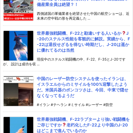
備産業全員は絶望？！
西側諸国の軍備業者を絶望させた中国の航空ショーは、近
未来の空中戦の形を再定義した ...
世界最強戦闘機、F-22と勘違いする人いるか
J
-20のステルス性能を客観的に解説。実績から、F
-22は退役せざるを得ない時期だし、J-20は遥か
に優れてるのは当然
現役中のステルス戦闘機の中、F-22、F-35とJ-20です
が、 設計は成功を収 ...
中国のレーザー防空システムを使ったイランは、
イスラエルからのミサイルを100%迎撃したよう
だ。米国兵器のポンコツさは、今回、中東で隠せ
なくなってるようだ
#イラン #テヘラン #ミサイル #レーザー #防空
世界最強戦闘機、F-22ラプターより強い戦闘機を
ご存じですか
老朽化したF-22より中国のJ-20
はどこまで進んでいるのか