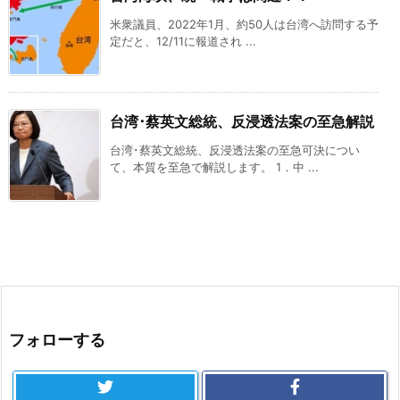
米衆議員、2022年1月、約50人は台湾へ訪問する予
定だと、12/11に報道され ...
台湾･蔡英文総統、反浸透法案の至急解説
台湾･蔡英文総統、反浸透法案の至急可決につい
て、本質を至急で解説します。 1．中 ...
フォローする