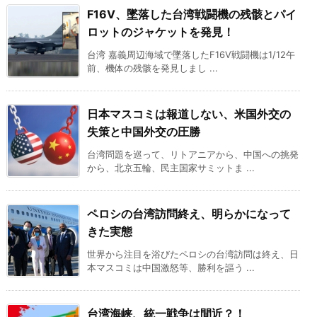
F16V、墜落した台湾戦闘機の残骸とパイ
ロットのジャケットを発見！
台湾 嘉義周辺海域で墜落したF16V戦闘機は1/12午
前、機体の残骸を発見しまし ...
日本マスコミは報道しない、米国外交の
失策と中国外交の圧勝
台湾問題を巡って、リトアニアから、中国への挑発
から、北京五輪、民主国家サミットま ...
ペロシの台湾訪問終え、明らかになって
きた実態
世界から注目を浴びたペロシの台湾訪問は終え、日
本マスコミは中国激怒等、勝利を謳う ...
台湾海峡、統一戦争は間近？！