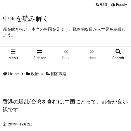
RSS
Feedly
中国を読み解く
霧を吹き払い、本当の中国を見よう。戦略的な目から世界を鳥瞰し
よう。
Menu
Sidebar
Prev
Next
Search
Home
>
政治
>
国家戦略
香港の騒乱(台湾を含む)は中国にとって、都合が良い
訳です。
2019年12月2日