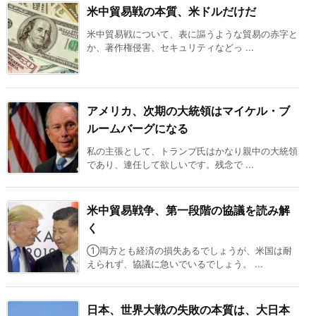
米中貿易戦の本質、米ドルだけだ
米中貿易戦について、表に謳うような貿易の赤字と
か、著作権侵害、セキュリティなどっ ...
アメリカ、次期の大統領はマイケル・ブ
ルームバーグになる
私の主張として、トランプ氏はかなり親中の大統領
であり、連任して欲しいです。残念で ...
米中貿易戦争、第一段階の協議を読み解
く
①両方とも経済の損失あるでしょうが、米国は耐
えられず、協議に急いでいるでしょう。 ...
日本、世界大戦の失敗の本質は、大日本