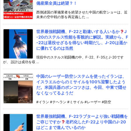
備産業全員は絶望？！
西側諸国の軍備業者を絶望させた中国の航空ショーは、近
未来の空中戦の形を再定義した ...
世界最強戦闘機、F-22と勘違いする人いるか
J
-20のステルス性能を客観的に解説。実績から、F
-22は退役せざるを得ない時期だし、J-20は遥か
に優れてるのは当然
現役中のステルス戦闘機の中、F-22、F-35とJ-20です
が、 設計は成功を収 ...
中国のレーザー防空システムを使ったイランは、
イスラエルからのミサイルを100%迎撃したよう
だ。米国兵器のポンコツさは、今回、中東で隠せ
なくなってるようだ
#イラン #テヘラン #ミサイル #レーザー #防空
世界最強戦闘機、F-22ラプターより強い戦闘機を
ご存じですか
老朽化したF-22より中国のJ-20
はどこまで進んでいるのか