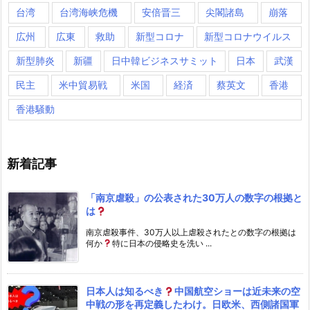
台湾
台湾海峡危機
安倍晋三
尖閣諸島
崩落
広州
広東
救助
新型コロナ
新型コロナウイルス
新型肺炎
新疆
日中韓ビジネスサミット
日本
武漢
民主
米中貿易戦
米国
経済
蔡英文
香港
香港騒動
新着記事
「南京虐殺」の公表された30万人の数字の根拠と
は
南京虐殺事件、30万人以上虐殺されたとの数字の根拠は
何か
特に日本の侵略史を洗い ...
日本人は知るべき
中国航空ショーは近未来の空
中戦の形を再定義したわけ。日欧米、西側諸国軍