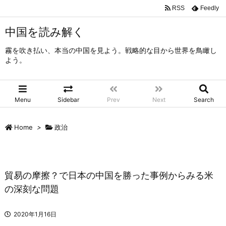
RSS
Feedly
中国を読み解く
霧を吹き払い、本当の中国を見よう。戦略的な目から世界を鳥瞰し
よう。
Menu
Sidebar
Prev
Next
Search
Home
>
政治
貿易の摩擦？で日本の中国を勝った事例からみる米
の深刻な問題
2020年1月16日