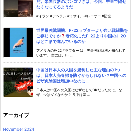
だ。米国兵器のポンコツさは、今回、中東で隠せ
なくなってるようだ
#イラン #テヘラン #ミサイル #レーザー #防空
世界最強戦闘機、F-22ラプターより強い戦闘機を
ご存じですか
老朽化したF-22より中国のJ-20
はどこまで進んでいるのか
アメリカのF-22 #ラプター は世界最強戦闘機と知られて
います。 実には、F- ...
中国は日本人の入国を規制した主な理由の1つ
は、日本人売春婦を防ぐかもしれない？中国への
ビザ免除国は増加中なのに…
日本人は中国への入国はビザなしでOKだったのに、な
ぜ、今はダメなのか？ 反中は基 ...
アーカイブ
November 2024