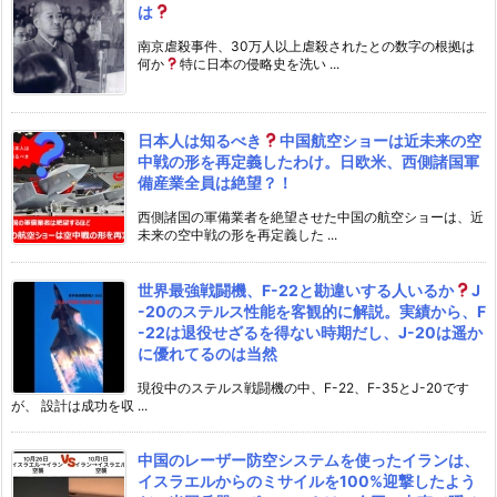
は
南京虐殺事件、30万人以上虐殺されたとの数字の根拠は
何か
特に日本の侵略史を洗い ...
日本人は知るべき
中国航空ショーは近未来の空
中戦の形を再定義したわけ。日欧米、西側諸国軍
備産業全員は絶望？！
西側諸国の軍備業者を絶望させた中国の航空ショーは、近
未来の空中戦の形を再定義した ...
世界最強戦闘機、F-22と勘違いする人いるか
J
-20のステルス性能を客観的に解説。実績から、F
-22は退役せざるを得ない時期だし、J-20は遥か
に優れてるのは当然
現役中のステルス戦闘機の中、F-22、F-35とJ-20です
が、 設計は成功を収 ...
中国のレーザー防空システムを使ったイランは、
イスラエルからのミサイルを100%迎撃したよう