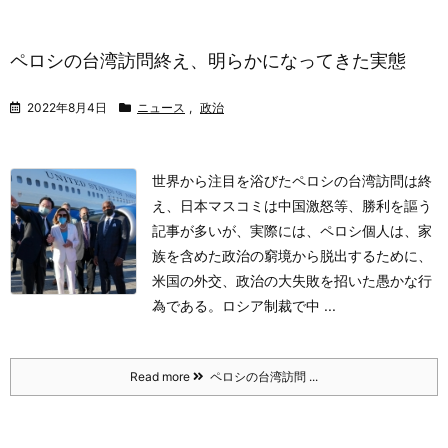
ペロシの台湾訪問終え、明らかになってきた実態
2022年8月4日
ニュース
,
政治
世界から注目を浴びたペロシの台湾訪問は終
え、日本マスコミは中国激怒等、勝利を謳う
記事が多いが、実際には、ペロシ個人は、家
族を含めた政治の窮境から脱出するために、
米国の外交、政治の大失敗を招いた愚かな行
為である。
ロシア制裁で中 ...
Read more
ペロシの台湾訪問 ...