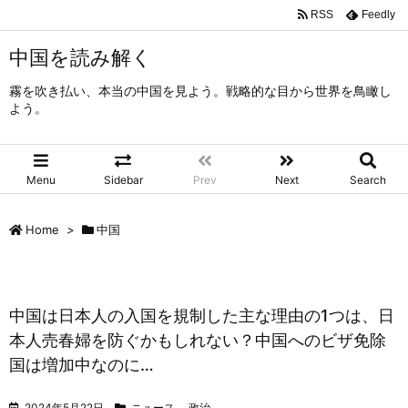
RSS
Feedly
中国を読み解く
霧を吹き払い、本当の中国を見よう。戦略的な目から世界を鳥瞰し
よう。
Menu
Sidebar
Prev
Next
Search
Home
>
中国
中国は日本人の入国を規制した主な理由の1つは、日
本人売春婦を防ぐかもしれない？中国へのビザ免除
国は増加中なのに…
2024年5月22日
ニュース
,
政治