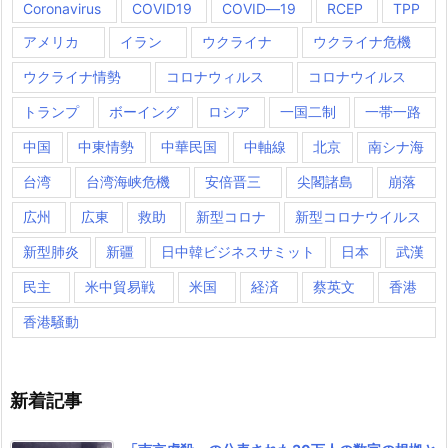
Coronavirus
COVID19
COVID―19
RCEP
TPP
アメリカ
イラン
ウクライナ
ウクライナ危機
ウクライナ情勢
コロナウィルス
コロナウイルス
トランプ
ボーイング
ロシア
一国二制
一帯一路
中国
中東情勢
中華民国
中軸線
北京
南シナ海
台湾
台湾海峡危機
安倍晋三
尖閣諸島
崩落
広州
広東
救助
新型コロナ
新型コロナウイルス
新型肺炎
新疆
日中韓ビジネスサミット
日本
武漢
民主
米中貿易戦
米国
経済
蔡英文
香港
香港騒動
新着記事