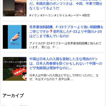
だ。米国兵器のポンコツさは、今回、中東で隠せ
なくなってるようだ
#イラン #テヘラン #ミサイル #レーザー #防空
世界最強戦闘機、F-22ラプターより強い戦闘機を
ご存じですか
老朽化したF-22より中国のJ-20
はどこまで進んでいるのか
アメリカのF-22 #ラプター は世界最強戦闘機と知られて
います。 実には、F- ...
中国は日本人の入国を規制した主な理由の1つ
は、日本人売春婦を防ぐかもしれない？中国への
ビザ免除国は増加中なのに…
日本人は中国への入国はビザなしでOKだったのに、な
ぜ、今はダメなのか？ 反中は基 ...
アーカイブ