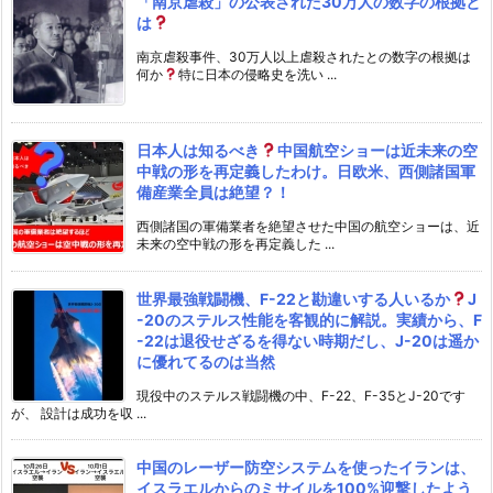
「南京虐殺」の公表された30万人の数字の根拠と
は
南京虐殺事件、30万人以上虐殺されたとの数字の根拠は
何か
特に日本の侵略史を洗い ...
日本人は知るべき
中国航空ショーは近未来の空
中戦の形を再定義したわけ。日欧米、西側諸国軍
備産業全員は絶望？！
西側諸国の軍備業者を絶望させた中国の航空ショーは、近
未来の空中戦の形を再定義した ...
世界最強戦闘機、F-22と勘違いする人いるか
J
-20のステルス性能を客観的に解説。実績から、F
-22は退役せざるを得ない時期だし、J-20は遥か
に優れてるのは当然
現役中のステルス戦闘機の中、F-22、F-35とJ-20です
が、 設計は成功を収 ...
中国のレーザー防空システムを使ったイランは、
イスラエルからのミサイルを100%迎撃したよう