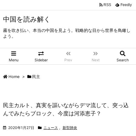
RSS
Feedly
中国を読み解く
霧を吹き払い、本当の中国を見よう。戦略的な目から世界を鳥瞰し
よう。
Menu
Sidebar
Prev
Next
Search
Home
>
民主
民主カルト、真実を謳いながらデマ流して、突っ込
んでみたらブロック、今度は河添恵子？
2020年1月27日
ニュース
,
新型肺炎