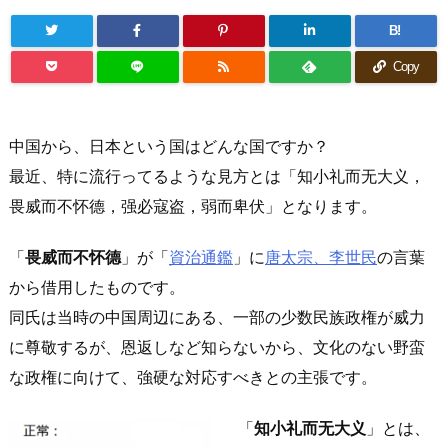
B!
Copy
中国から、日本という国はどんな国ですか？
最近、特に流行ってるような見方とは「知小礼而无大义，
畏威而不怀德，强必寇盗，弱而卑伏」となります。
「
畏威而不怀德
」が「
資治通鑑
」に
唐太宗、李世民
の言葉
から借用したものです。
同氏は当時の中国周辺にある、一部の少数民族政権が威力
に尊敬するが、恩返しなど知らないから、文化のない野蛮
な政権に向けて、強硬な対応すべきとの主張です。
「
知小礼而无大义
」とは、