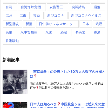
台湾
台湾海峡危機
安倍晋三
尖閣諸島
崩落
広州
広東
救助
新型コロナ
新型コロナウイルス
新型肺炎
新疆
日中韓ビジネスサミット
日本
武漢
民主
米中貿易戦
米国
経済
蔡英文
香港
香港騒動
新着記事
「南京虐殺」の公表された30万人の数字の根拠と
は
南京虐殺事件、30万人以上虐殺されたとの数字の根拠は
何か
特に日本の侵略史を洗い ...
日本人は知るべき
中国航空ショーは近未来の空