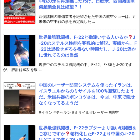
中戦の形を再定義したわけ。日欧米、西側諸国軍
備産業全員は絶望？！
西側諸国の軍備業者を絶望させた中国の航空ショーは、近
未来の空中戦の形を再定義した ...
世界最強戦闘機、F-22と勘違いする人いるか
J
-20のステルス性能を客観的に解説。実績から、F
-22は退役せざるを得ない時期だし、J-20は遥か
に優れてるのは当然
現役中のステルス戦闘機の中、F-22、F-35とJ-20です
が、 設計は成功を収 ...
中国のレーザー防空システムを使ったイランは、
イスラエルからのミサイルを100%迎撃したよう
だ。米国兵器のポンコツさは、今回、中東で隠せ
なくなってるようだ
#イラン #テヘラン #ミサイル #レーザー #防空
世界最強戦闘機、F-22ラプターより強い戦闘機を
ご存じですか
老朽化したF-22より中国のJ-20
はどこまで進んでいるのか