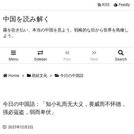
RSS
Feedly
中国を読み解く
霧を吹き払い、本当の中国を見よう。戦略的な目から世界を鳥瞰し
よう。
Menu
Sidebar
Prev
Next
Search
Home
>
易経文化
>
今日の中国語
今日の中国語：「知小礼而无大义，畏威而不怀德，
强必寇盗，弱而卑伏」
2021年12月2日