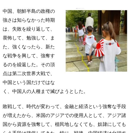
中国、朝鮮半島の政権の
強さは知らなかった時期
は、失敗を繰り返して、
畏怖して、勉強して、ま
た、強くなったら、新た
な戦争を興して、強奪す
るのを繰返した。その頂
点は第二次世界大戦で、
中国という国だけではな
く、中国人の人種まで滅びようとした。
敗戦して、時代が変わって、金融と経済という強奪な手段
が増えたから、米国のアジアでの使用人として、アジア諸
国から資源を強奪して、植民地しなくても、奴隷にしても
らう手段は確保してきた。特に、戦後、中国経済は台頭す