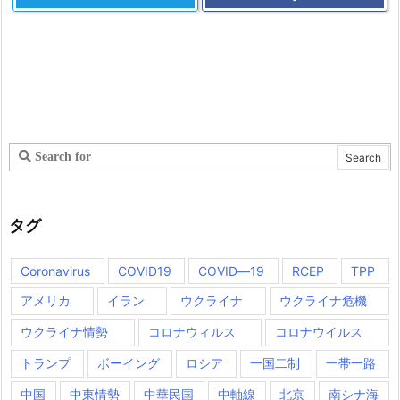
タグ
Coronavirus
COVID19
COVID―19
RCEP
TPP
アメリカ
イラン
ウクライナ
ウクライナ危機
ウクライナ情勢
コロナウィルス
コロナウイルス
トランプ
ボーイング
ロシア
一国二制
一帯一路
中国
中東情勢
中華民国
中軸線
北京
南シナ海