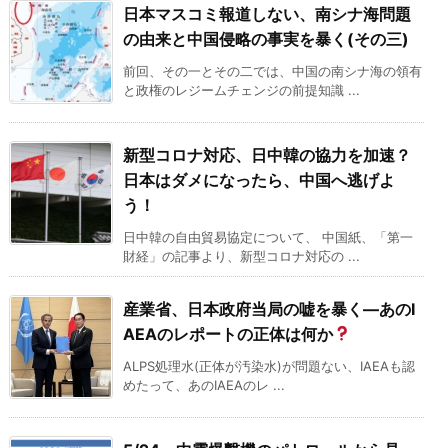
日本マスコミ報道しない、南シナ海問題
の由来と中国侵略の事実を暴く(その三)
前回、その一とその二では、中国の南シナ海の領有
と政権のレジームチェンジの前提知識 ...
新型コロナ対応、日中韓の協力を加速？
日本はダメになったら、中国へ逃げよ
う！
日中韓の自由貿易協定について、 中国紙、「第一
財経」の記事より、新型コロナ対応の ...
産業省、日本政府当局の嘘を暴く―あのI
AEAのレポートの正体は何か
ALPS処理水(正体が汚染水)が問題ない、IAEAも認
めたって、あのIAEAのレ ...