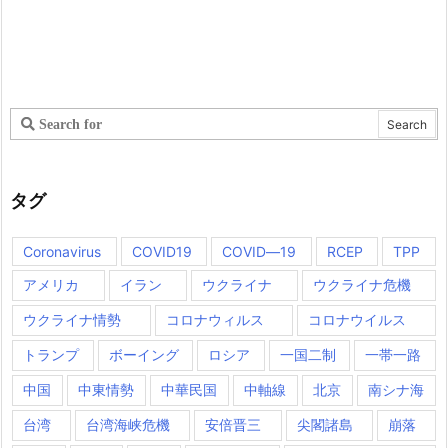
タグ
Coronavirus
COVID19
COVID―19
RCEP
TPP
アメリカ
イラン
ウクライナ
ウクライナ危機
ウクライナ情勢
コロナウィルス
コロナウイルス
トランプ
ボーイング
ロシア
一国二制
一帯一路
中国
中東情勢
中華民国
中軸線
北京
南シナ海
台湾
台湾海峡危機
安倍晋三
尖閣諸島
崩落