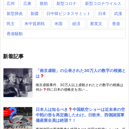
広州
広東
救助
新型コロナ
新型コロナウイルス
新型肺炎
新疆
日中韓ビジネスサミット
日本
武漢
民主
米中貿易戦
米国
経済
蔡英文
香港
香港騒動
新着記事
「南京虐殺」の公表された30万人の数字の根拠と
は
南京虐殺事件、30万人以上虐殺されたとの数字の根拠は
何か
特に日本の侵略史を洗い ...
日本人は知るべき
中国航空ショーは近未来の空
中戦の形を再定義したわけ。日欧米、西側諸国軍
備産業全員は絶望？！