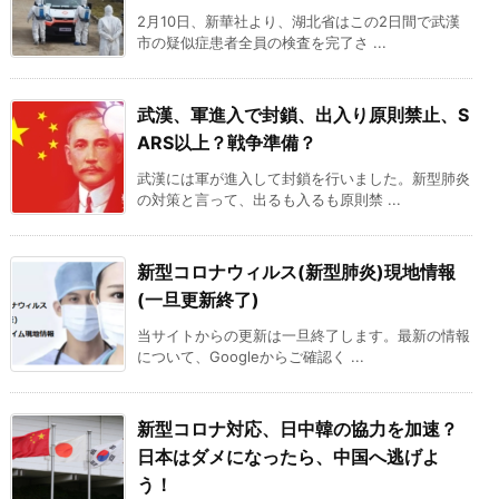
2月10日、新華社より、湖北省はこの2日間で武漢
市の疑似症患者全員の検査を完了さ ...
武漢、軍進入で封鎖、出入り原則禁止、S
ARS以上？戦争準備？
武漢には軍が進入して封鎖を行いました。新型肺炎
の対策と言って、出るも入るも原則禁 ...
新型コロナウィルス(新型肺炎)現地情報
(一旦更新終了)
当サイトからの更新は一旦終了します。最新の情報
について、Googleからご確認く ...
新型コロナ対応、日中韓の協力を加速？
日本はダメになったら、中国へ逃げよ
う！