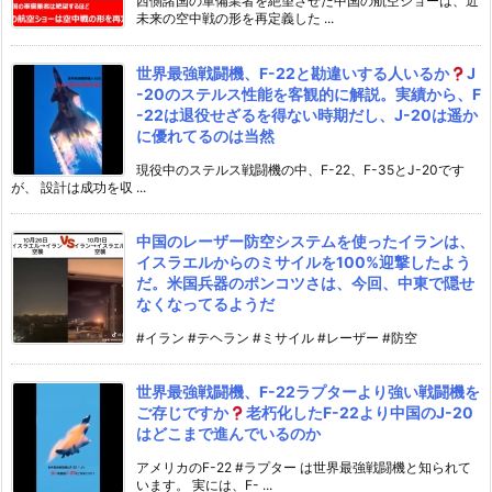
西側諸国の軍備業者を絶望させた中国の航空ショーは、近
未来の空中戦の形を再定義した ...
世界最強戦闘機、F-22と勘違いする人いるか
J
-20のステルス性能を客観的に解説。実績から、F
-22は退役せざるを得ない時期だし、J-20は遥か
に優れてるのは当然
現役中のステルス戦闘機の中、F-22、F-35とJ-20です
が、 設計は成功を収 ...
中国のレーザー防空システムを使ったイランは、
イスラエルからのミサイルを100%迎撃したよう
だ。米国兵器のポンコツさは、今回、中東で隠せ
なくなってるようだ
#イラン #テヘラン #ミサイル #レーザー #防空
世界最強戦闘機、F-22ラプターより強い戦闘機を
ご存じですか
老朽化したF-22より中国のJ-20
はどこまで進んでいるのか
アメリカのF-22 #ラプター は世界最強戦闘機と知られて
います。 実には、F- ...