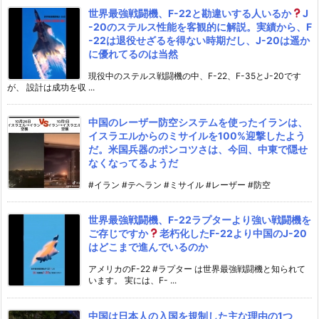
世界最強戦闘機、F-22と勘違いする人いるか
J
-20のステルス性能を客観的に解説。実績から、F
-22は退役せざるを得ない時期だし、J-20は遥か
に優れてるのは当然
現役中のステルス戦闘機の中、F-22、F-35とJ-20です
が、 設計は成功を収 ...
中国のレーザー防空システムを使ったイランは、
イスラエルからのミサイルを100%迎撃したよう
だ。米国兵器のポンコツさは、今回、中東で隠せ
なくなってるようだ
#イラン #テヘラン #ミサイル #レーザー #防空
世界最強戦闘機、F-22ラプターより強い戦闘機を
ご存じですか
老朽化したF-22より中国のJ-20
はどこまで進んでいるのか
アメリカのF-22 #ラプター は世界最強戦闘機と知られて
います。 実には、F- ...
中国は日本人の入国を規制した主な理由の1つ