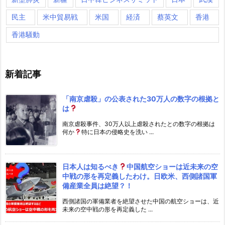
民主
米中貿易戦
米国
経済
蔡英文
香港
香港騒動
新着記事
「南京虐殺」の公表された30万人の数字の根拠と
は
南京虐殺事件、30万人以上虐殺されたとの数字の根拠は
何か
特に日本の侵略史を洗い ...
日本人は知るべき
中国航空ショーは近未来の空
中戦の形を再定義したわけ。日欧米、西側諸国軍
備産業全員は絶望？！
西側諸国の軍備業者を絶望させた中国の航空ショーは、近
未来の空中戦の形を再定義した ...