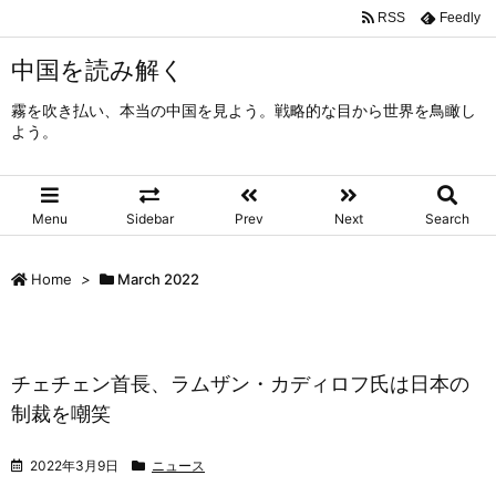
RSS
Feedly
中国を読み解く
霧を吹き払い、本当の中国を見よう。戦略的な目から世界を鳥瞰し
よう。
Menu
Sidebar
Prev
Next
Search
Home
>
March 2022
チェチェン首長、ラムザン・カディロフ氏は日本の
制裁を嘲笑
2022年3月9日
ニュース