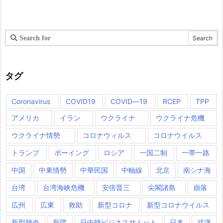
タグ
Coronavirus
COVID19
COVID―19
RCEP
TPP
アメリカ
イラン
ウクライナ
ウクライナ危機
ウクライナ情勢
コロナウィルス
コロナウイルス
トランプ
ボーイング
ロシア
一国二制
一帯一路
中国
中東情勢
中華民国
中軸線
北京
南シナ海
台湾
台湾海峡危機
安倍晋三
尖閣諸島
崩落
広州
広東
救助
新型コロナ
新型コロナウイルス
新型肺炎
新疆
日中韓ビジネスサミット
日本
武漢