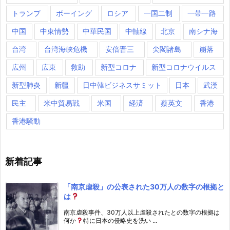
トランプ
ボーイング
ロシア
一国二制
一帯一路
中国
中東情勢
中華民国
中軸線
北京
南シナ海
台湾
台湾海峡危機
安倍晋三
尖閣諸島
崩落
広州
広東
救助
新型コロナ
新型コロナウイルス
新型肺炎
新疆
日中韓ビジネスサミット
日本
武漢
民主
米中貿易戦
米国
経済
蔡英文
香港
香港騒動
新着記事
「南京虐殺」の公表された30万人の数字の根拠と
は
南京虐殺事件、30万人以上虐殺されたとの数字の根拠は
何か
特に日本の侵略史を洗い ...