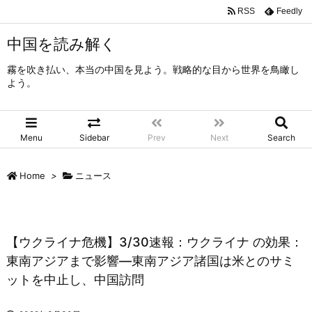
RSS
Feedly
中国を読み解く
霧を吹き払い、本当の中国を見よう。戦略的な目から世界を鳥瞰し
よう。
Menu
Sidebar
Prev
Next
Search
Home
>
ニュース
【ウクライナ危機】3/30速報：ウクライナ の効果：
東南アジアまで影響―東南アジア諸国は米とのサミ
ットを中止し、中国訪問