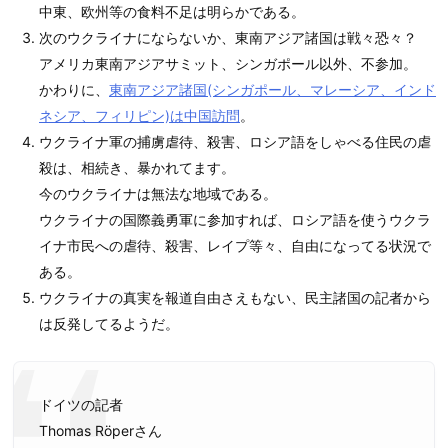
中東、欧州等の食料不足は明らかである。
次のウクライナにならないか、東南アジア諸国は戦々恐々？
アメリカ東南アジアサミット、シンガポール以外、不参加。
かわりに、
東南アジア諸国(シンガポール、マレーシア、インド
ネシア、フィリピン)は中国訪問
。
ウクライナ軍の捕虜虐待、殺害、ロシア語をしゃべる住民の虐
殺は、相続き、暴かれてます。
今のウクライナは無法な地域である。
ウクライナの国際義勇軍に参加すれば、ロシア語を使うウクラ
イナ市民への虐待、殺害、レイプ等々、自由になってる状況で
ある。
ウクライナの真実を報道自由さえもない、民主諸国の記者から
は反発してるようだ。
ドイツの記者
Thomas Röperさん